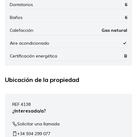
Dormitorios
6
Baños
6
Calefacción
Gas natural
Aire acondicionado
Certificación energética
B
Ubicación de la propiedad
Leaflet
|
©
Mapbox
, ©
OpenStreetMap
+
REF 4138
−
¿Interesado/a?
Solicitar una llamada
+34 934 299 077