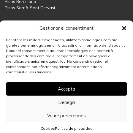
Pisos Barcelona
Pisos Sarrià-Sant Gervasi
Maresme
Gestionar el consentiment
Inmobiliaria Maresme
Casas en venta en Sant Andreu de Llavaneres
Per oferir les millors experiències, utilitzem tecnologies com ara
Casas en venta en Tiana
galetes per emmagatzemar i/o accedir a la informació del dispositiu.
Donar el consentiment a aquestes tecnologies ens permetrà
Casas en venta en Teià
processar dades com ara el comportament de navegació o
Casas en venta Maresme
identificadors únics en aquest lloc. No consentir o retirar el
consentiment, pot afectar negativament determinades
característiques i funcions.
Madrid
Inmobiliaria Madrid
Accepta
Casas en venta en Madrid
Pisos en venta en Madrid Centro
Vende tu propiedad
Denega
Veure preferències
Política de privacidad
Aviso legal
Cookies
Llámanos
WhatsApp
Más información
Cookies
Política de privacidad
© 2026 Espígul. Todos los derechos reservados.