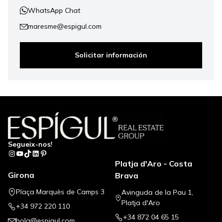
WhatsApp Chat
maresme@espigul.com
Solicitar información
Segueix-nos!
Instagram
YouTube
TikTok
LinkedIn
Pinterest
Platja d'Aro - Costa
Girona
Brava
Plaça Marquès de Camps 3
Avinguda de la Pau 1,
Platja d'Aro
+34 972 220 110
+34 872 04 65 15
hola@espigul.com