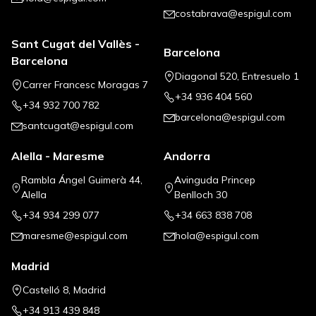
costabrava@espigul.com
Sant Cugat del Vallès -
Barcelona
Barcelona
Diagonal 520, Entresuelo 1
Carrer Francesc Moragas 7
+34 936 404 560
+34 932 700 782
barcelona@espigul.com
santcugat@espigul.com
Alella - Maresme
Andorra
Rambla Ángel Guimerà 44,
Avinguda Princep
Alella
Benlloch 30
+34 934 299 077
+34 663 838 708
maresme@espigul.com
hola@espigul.com
Madrid
Castelló 8, Madrid
+34 913 439 848