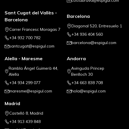
costabrava@espigul.com
Sant Cugat del Vallès -
Barcelona
Barcelona
Diagonal 520, Entresuelo 1
Carrer Francesc Moragas 7
+34 936 404 560
+34 932 700 782
barcelona@espigul.com
santcugat@espigul.com
Alella - Maresme
Andorra
Rambla Ángel Guimerà 44,
Avinguda Princep
Alella
Benlloch 30
+34 934 299 077
+34 663 838 708
maresme@espigul.com
hola@espigul.com
Madrid
Castelló 8, Madrid
+34 913 439 848