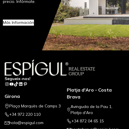
precio. Infórmate.
Más Información
Segueix-nos!
Instagram
YouTube
TikTok
LinkedIn
Pinterest
Platja d'Aro - Costa
Girona
Brava
Plaça Marquès de Camps 3
Avinguda de la Pau 1,
Platja d'Aro
+34 972 220 110
+34 872 04 65 15
hola@espigul.com