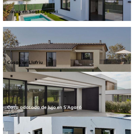
Casas en Sant Gregori
Casas en Llofriu
Casa adosada de lujo en S’Agaró