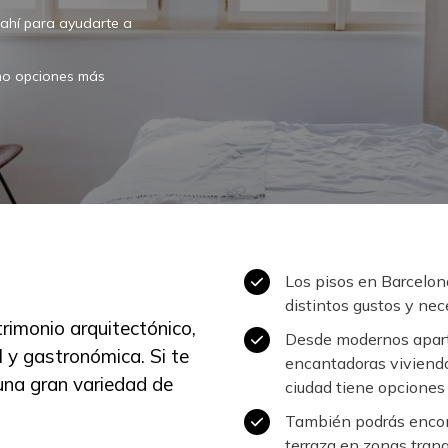
á ahí para ayudarte a
o opciones más
Los pisos en Barcelon
distintos gustos y nec
rimonio arquitectónico,
Desde modernos apart
l y gastronómica. Si te
encantadoras viviendas 
una gran variedad de
ciudad tiene opciones
También podrás encont
terraza en zonas tranqu