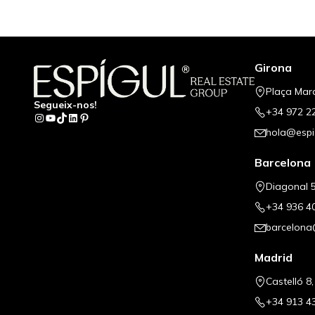
Girona
Plaça Mar
Segueix-nos!
+34 972 2
Instagram
YouTube
TikTok
LinkedIn
Pinterest
hola@espi
Barcelona
Diagonal 5
+34 936 4
barcelona
Madrid
Castelló 8
+34 913 4