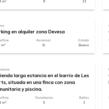
2
3 m
9
11
0 € /
mes
ona
rking en alquiler zona Devesa
rficie
Ascensor
Estado
2
2 m
Si
Bueno
.500 € /
mes
celona
ienda larga estancia en el barrio de Les
ts, situada en una finca con zona
unitaria y piscina.
rficie
Dormitorios
Baños
2
3 m
5
3
.550 € /