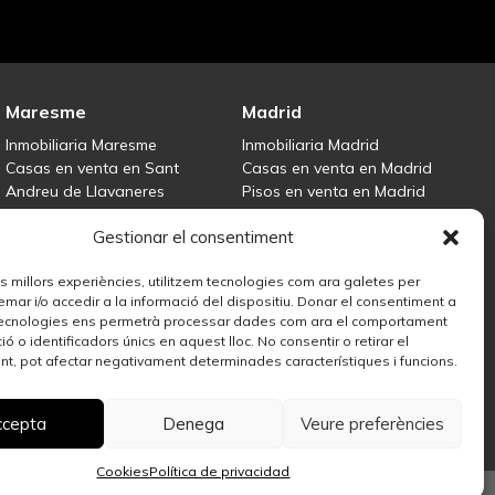
Maresme
Madrid
Inmobiliaria Maresme
Inmobiliaria Madrid
Casas en venta en Sant
Casas en venta en Madrid
Andreu de Llavaneres
Pisos en venta en Madrid
Casas en venta en Tiana
Centro
Gestionar el consentiment
Casas en venta en Teià
Vende tu propiedad
Casas en venta Maresme
les millors experiències, utilitzem tecnologies com ara galetes per
r i/o accedir a la informació del dispositiu. Donar el consentiment a
ecnologies ens permetrà processar dades com ara el comportament
ó o identificadors únics en aquest lloc. No consentir o retirar el
t, pot afectar negativament determinades característiques i funcions.
ccepta
Denega
Veure preferències
Cookies
Política de privacidad
© 2026 Espígul. Todos los derechos reservados.