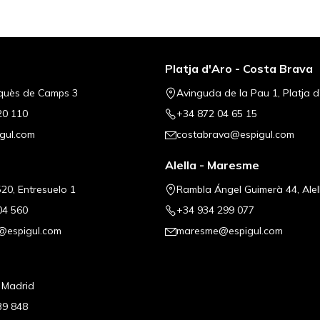
Platja d'Aro - Costa Brava
quès de Camps 3
Avinguda de la Pau 1, Platja d
20 110
+34 872 04 65 15
gul.com
costabrava@espigul.com
Alella - Maresme
20, Entresuelo 1
Rambla Ángel Guimerà 44, Alel
04 560
+34 934 299 077
@espigul.com
maresme@espigul.com
, Madrid
39 848