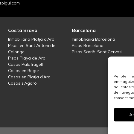
pigul.com
Costa Brava
Barcelona
Inmobiliaria Platja d’Aro
Inmobiliaria Barcelona
Pisos en Sant Antoni de
Pisos Barcelona
Calonge
Pisos Sarrià-Sant Gervasi
Pisos Playa de Aro
Casas Palafrugell
Casas en Begur
Per oferir 
Casas en Platja d’Aro
emmagatzema
Casas s’Agaró
aquestes t
de navegaci
consentimen
A