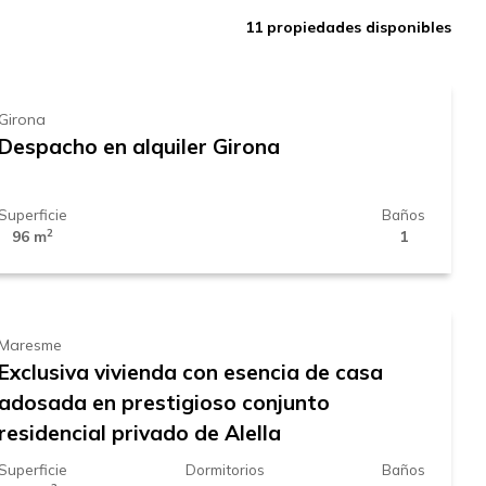
650 € /
11
propiedades disponibles
mes
Girona
Despacho en alquiler Girona
Superficie
Baños
2
96 m
1
3.700 € /
mes
Maresme
Exclusiva vivienda con esencia de casa
adosada en prestigioso conjunto
residencial privado de Alella
Superficie
Dormitorios
Baños