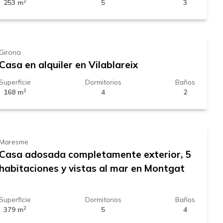
2
253 m
5
3
1.975 € /
mes
Girona
Casa en alquiler en Vilablareix
Superficie
Dormitorios
Baños
2
168 m
4
2
4.200 € /
mes
Maresme
Casa adosada completamente exterior, 5
habitaciones y vistas al mar en Montgat
Superficie
Dormitorios
Baños
2
379 m
5
4
1.600 € /