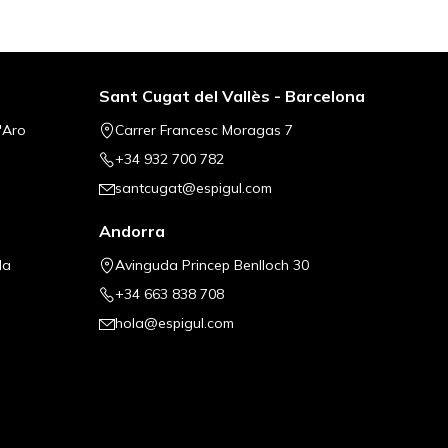
Sant Cugat del Vallès - Barcelona
'Aro
Carrer Francesc Moragas 7
+34 932 700 782
santcugat@espigul.com
Andorra
la
Avinguda Princep Benlloch 30
+34 663 838 708
hola@espigul.com