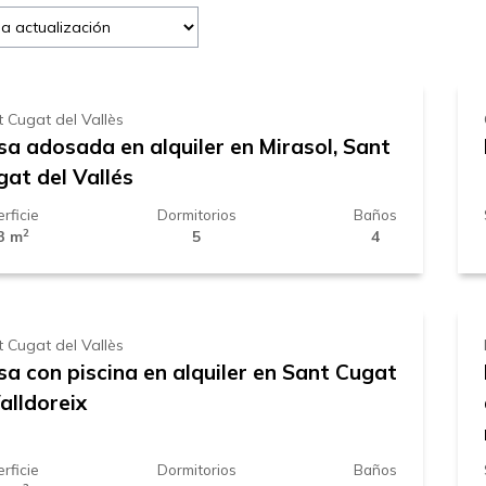
.000 € /
mes
 Cugat del Vallès
sa adosada en alquiler en Mirasol, Sant
gat del Vallés
rficie
Dormitorios
Baños
2
3 m
5
4
.000 € /
mes
 Cugat del Vallès
sa con piscina en alquiler en Sant Cugat
alldoreix
rficie
Dormitorios
Baños