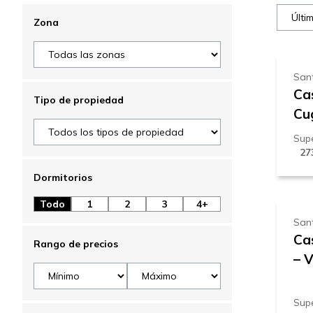
4
Zona
Sant
Ca
Tipo de propiedad
Cu
Supe
27
7
Dormitorios
Todo
1
2
3
4+
Sant
Ca
Rango de precios
– V
Supe