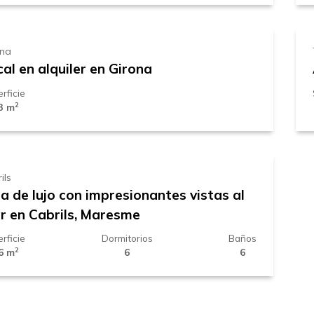
mes
ona
al en alquiler en Girona
rficie
2
3 m
2.500 € /
mes
n de venta
ils
la de lujo con impresionantes vistas al
r en Cabrils, Maresme
rficie
Dormitorios
Baños
2
6 m
6
6