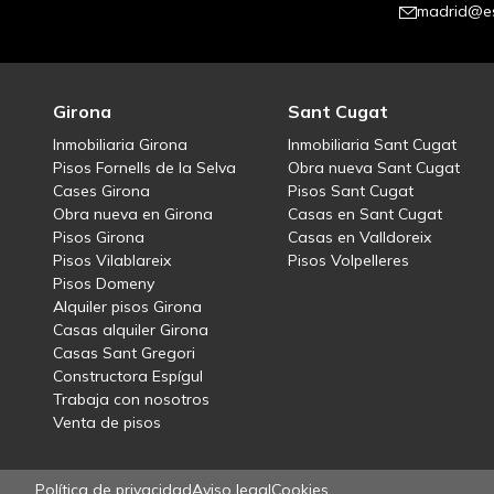
madrid@es
Girona
Sant Cugat
Inmobiliaria Girona
Inmobiliaria Sant Cugat
Pisos Fornells de la Selva
Obra nueva Sant Cugat
Cases Girona
Pisos Sant Cugat
Obra nueva en Girona
Casas en Sant Cugat
Pisos Girona
Casas en Valldoreix
Pisos Vilablareix
Pisos Volpelleres
Pisos Domeny
Alquiler pisos Girona
Casas alquiler Girona
Casas Sant Gregori
Constructora Espígul
Trabaja con nosotros
Venta de pisos
Política de privacidad
Aviso legal
Cookies