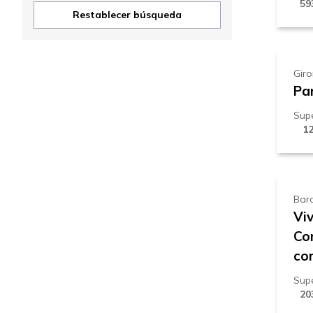
59
9
Restablecer búsqueda
Gir
Pa
Supe
1
4
Bar
Viv
Cor
com
Supe
20
1