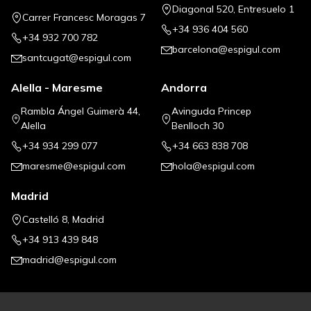
Diagonal 520, Entresuelo 1
Carrer Francesc Moragas 7
+34 936 404 560
+34 932 700 782
barcelona@espigul.com
santcugat@espigul.com
Alella - Maresme
Andorra
Rambla Ángel Guimerà 44,
Avinguda Princep
Alella
Benlloch 30
+34 934 299 077
+34 663 838 708
maresme@espigul.com
hola@espigul.com
Madrid
Castelló 8, Madrid
+34 913 439 848
madrid@espigul.com