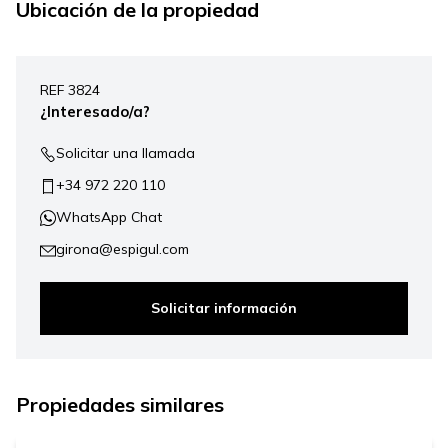
Ubicación de la propiedad
Leaflet
|
©
Mapbox
, ©
OpenStreetMap
+
REF 3824
−
¿Interesado/a?
Solicitar una llamada
+34 972 220 110
WhatsApp Chat
girona@espigul.com
Solicitar información
181.000 €
Propiedades similares