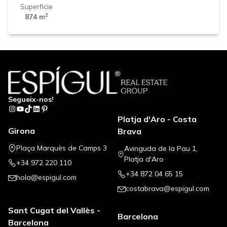
Superficie
2
874 m
Segueix-nos!
Instagram
YouTube
TikTok
LinkedIn
Pinterest
Platja d'Aro - Costa
Girona
Brava
Plaça Marquès de Camps 3
Avinguda de la Pau 1,
Platja d'Aro
+34 972 220 110
+34 872 04 65 15
hola@espigul.com
costabrava@espigul.com
Sant Cugat del Vallès -
Barcelona
Barcelona