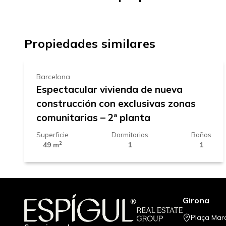
+
360.000 €
−
Propiedades similares
Barcelona
Espectacular vivienda de nueva
construcción con exclusivas zonas
comunitarias – 2ª planta
Superficie
Dormitorios
Baños
2
49 m
1
1
Girona
Plaça Mar