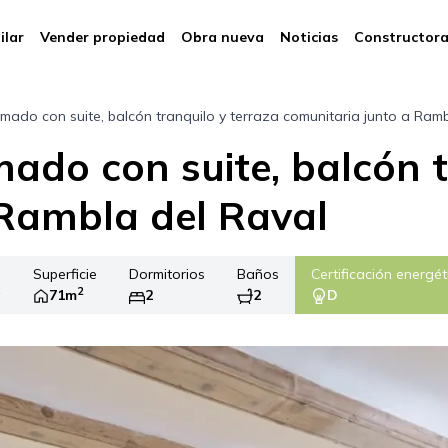
ilar
Vender propiedad
Obra nueva
Noticias
Constructor
mado con suite, balcón tranquilo y terraza comunitaria junto a Ramb
ado con suite, balcón t
 Rambla del Raval
Superficie
Dormitorios
Baños
Certificación energét
2
a
71m
2
2
D