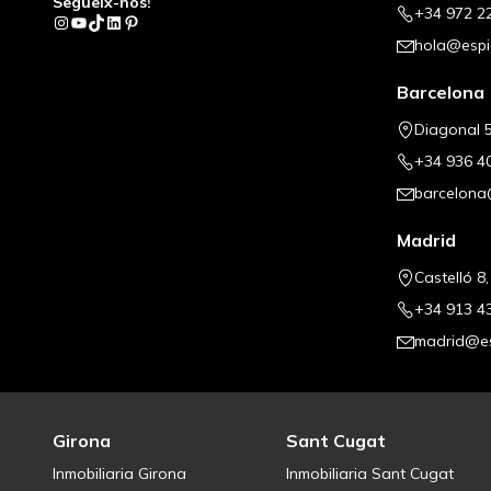
Segueix-nos!
+34 972 2
Instagram
YouTube
TikTok
LinkedIn
Pinterest
hola@espi
Barcelona
Diagonal 5
+34 936 4
barcelona
Madrid
Castelló 8
+34 913 4
madrid@es
Girona
Sant Cugat
Inmobiliaria Girona
Inmobiliaria Sant Cugat