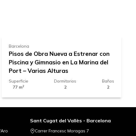
ap
430.000 €
Barcelona
Pisos de Obra Nueva a Estrenar con
Piscina y Gimnasio en La Marina del
Port – Varias Alturas
Superficie
Dormitorios
Baños
2
77 m
2
2
Sant Cugat del Vallès - Barcelona
'Aro
Carrer Francesc Moragas 7