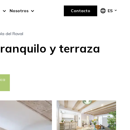
a
Nosotros
Contacto
ES
la del Raval
ranquilo y terraza
ica