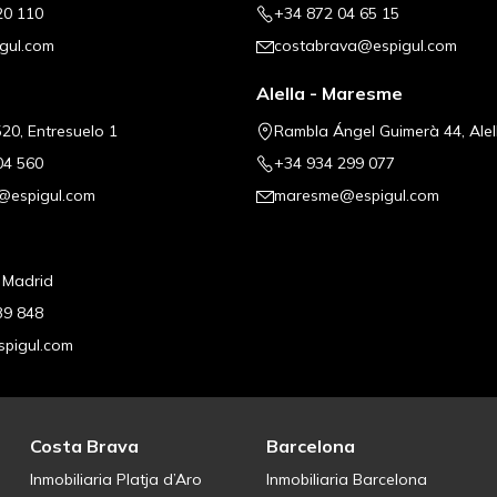
20 110
+34 872 04 65 15
gul.com
costabrava@espigul.com
Alella - Maresme
20, Entresuelo 1
Rambla Ángel Guimerà 44, Alel
04 560
+34 934 299 077
@espigul.com
maresme@espigul.com
, Madrid
39 848
pigul.com
Costa Brava
Barcelona
Inmobiliaria Platja d’Aro
Inmobiliaria Barcelona