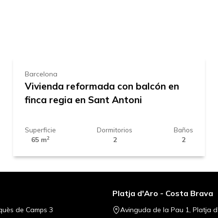
Leaflet
|
©
Mapbox
, ©
OpenStreetM
399.000 €
Barcelona
Vivienda reformada con balcón en
finca regia en Sant Antoni
Superficie
Dormitorios
Baños
2
65 m
2
2
Platja d'Aro - Costa Brava
quès de Camps 3
Avinguda de la Pau 1, Platja d