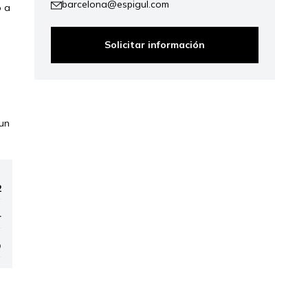
barcelona@espigul.com
o a
Solicitar información
 un
2
r
D