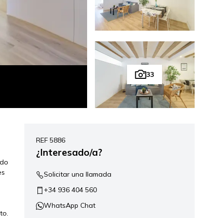
33
REF 5886
¿Interesado/a?
ado
es
Solicitar una llamada
+34 936 404 560
WhatsApp Chat
to.