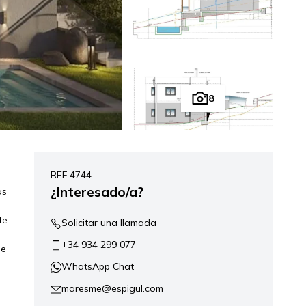
8
REF 4744
¿Interesado/a?
as
te
Solicitar una llamada
+34 934 299 077
de
WhatsApp Chat
maresme@espigul.com