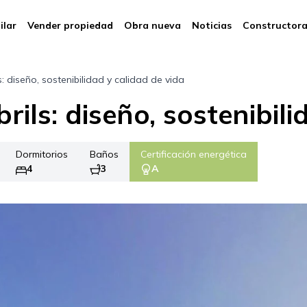
ilar
Vender propiedad
Obra nueva
Noticias
Constructor
s: diseño, sostenibilidad y calidad de vida
rils: diseño, sostenibili
Dormitorios
Baños
Certificación energética
4
3
A