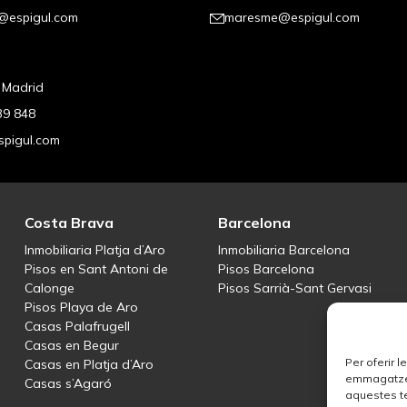
@espigul.com
maresme@espigul.com
, Madrid
39 848
pigul.com
Costa Brava
Barcelona
Inmobiliaria Platja d’Aro
Inmobiliaria Barcelona
Pisos en Sant Antoni de
Pisos Barcelona
Calonge
Pisos Sarrià-Sant Gervasi
Pisos Playa de Aro
Casas Palafrugell
Casas en Begur
Per oferir 
Casas en Platja d’Aro
emmagatzema
Casas s’Agaró
aquestes t