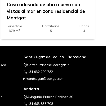
Casa adosada de obra nueva con
vistas al mar en zona residencial de
Montgat
Superficie
Dormitorios
Baños
2
379 m
5
4
Sant Cugat del Vallès - Barcelona
'Aro
Carrer Francesc Moragas 7
+34 932 700 782
santcugat@espigul.com
Andorra
la
Avinguda Princep Benlloch 30
+34 663 838 708