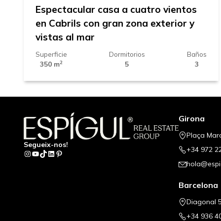
Espectacular casa a cuatro vientos
en Cabrils con gran zona exterior y
vistas al mar
Superficie
Dormitorios
Baños
2
350 m
5
3
Girona
Plaça Mar
Segueix-nos!
+34 972 2
Instagram
YouTube
TikTok
LinkedIn
Pinterest
hola@espi
Barcelona
Diagonal 5
+34 936 4