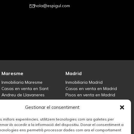
hola@espigul.com
Maresme
Madrid
Inmobiliaria Maresme
Inmobiliaria Madrid
Casas en venta en Sant
Casas en venta en Madrid
Andreu de Llavaneres
Pisos en venta en Madrid
Casas en venta en Tiana
Centro
Gestionar el consentiment
Casas en venta en Teià
Vende tu propiedad
Casas en venta Maresme
les millors experiències, utilitzem tecnologies com ara galetes per
r i/o accedir a la informació del dispositiu. Donar el consentiment a
ecnologies ens permetrà processar dades com ara el comportament