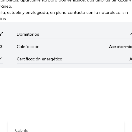
rráneo.
la, estable y privilegiada, en pleno contacto con la naturaleza, sin
ios.
2
m
Dormitorios
3
Calefacción
Aerotermi
Certificación energética
Leaflet
|
©
Mapbox
, ©
OpenStreetM
1.400.000 €
Cabrils