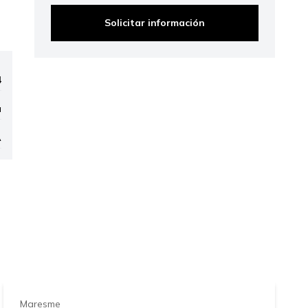
Solicitar información
4
a
A
ap
1.019.250 €
Maresme