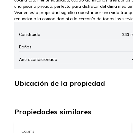
una piscina privada, perfecta para disfrutar del clima medite
Vivir en esta propiedad significa apostar por una vida tranqui
renunciar a la comodidad ni a la cercanía de todos los servic
Construido
241 
Baños
Aire acondicionado
Ubicación de la propiedad
+
1.490.000 €
−
Propiedades similares
Cabrils