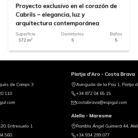
Proyecto exclusivo en el corazón de
Cabrils – elegancia, luz y
arquitectura contemporánea
Superficie
Dormitorios
Baños
2
372 m
5
5
Platja d'Aro - Costa Brava
quès de Camps 3
Avinguda de la Pau 1, Platja d
20 110
+34 872 04 65 15
gul.com
costabrava@espigul.com
Alella - Maresme
20, Entresuelo 1
Rambla Ángel Guimerà 44, Alel
04 560
+34 934 299 077