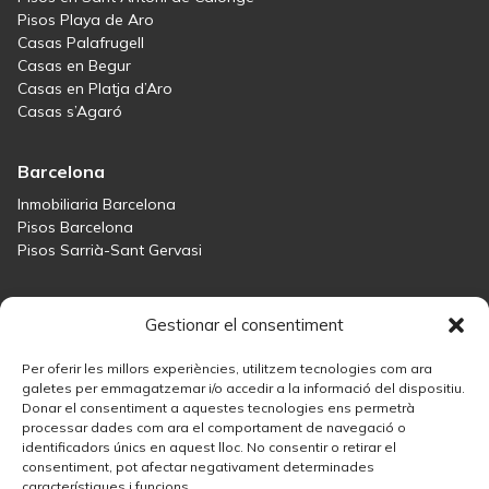
Pisos Playa de Aro
Casas Palafrugell
Casas en Begur
Casas en Platja d’Aro
Casas s’Agaró
Barcelona
Inmobiliaria Barcelona
Pisos Barcelona
Pisos Sarrià-Sant Gervasi
Maresme
Gestionar el consentiment
Inmobiliaria Maresme
Casas en venta en Sant Andreu de Llavaneres
Per oferir les millors experiències, utilitzem tecnologies com ara
Casas en venta en Tiana
galetes per emmagatzemar i/o accedir a la informació del dispositiu.
Donar el consentiment a aquestes tecnologies ens permetrà
Casas en venta en Teià
processar dades com ara el comportament de navegació o
Casas en venta Maresme
identificadors únics en aquest lloc. No consentir o retirar el
consentiment, pot afectar negativament determinades
característiques i funcions.