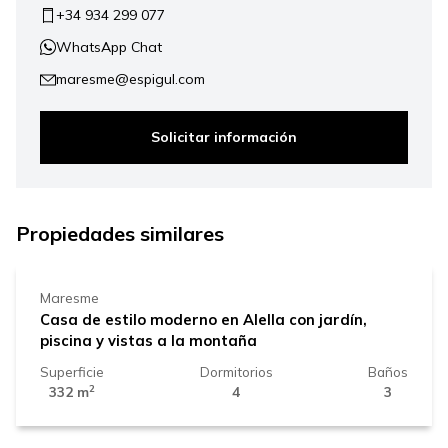
+34 934 299 077
WhatsApp Chat
maresme@espigul.com
Solicitar información
1.045.000 €
Propiedades similares
Maresme
Casa de estilo moderno en Alella con jardín,
piscina y vistas a la montaña
Superficie
Dormitorios
Baños
2
332 m
4
3
690.000 €