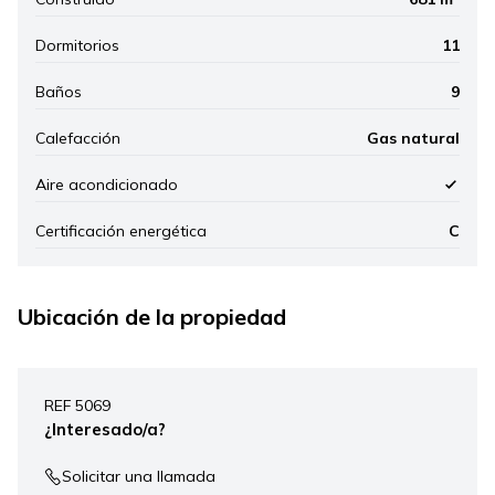
Dormitorios
11
Baños
9
Calefacción
Gas natural
Aire acondicionado
Certificación energética
C
Ubicación de la propiedad
Leaflet
|
©
Mapbox
, ©
OpenStreetMap
+
REF 5069
−
¿Interesado/a?
Solicitar una llamada