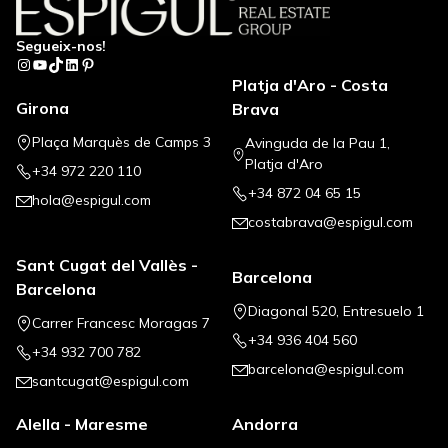
Segueix-nos!
Instagram
YouTube
TikTok
LinkedIn
Pinterest
Platja d'Aro - Costa
Girona
Brava
Plaça Marquès de Camps 3
Avinguda de la Pau 1,
Platja d'Aro
+34 972 220 110
+34 872 04 65 15
hola@espigul.com
costabrava@espigul.com
Sant Cugat del Vallès -
Barcelona
Barcelona
Diagonal 520, Entresuelo 1
Carrer Francesc Moragas 7
+34 936 404 560
+34 932 700 782
barcelona@espigul.com
santcugat@espigul.com
Alella - Maresme
Andorra