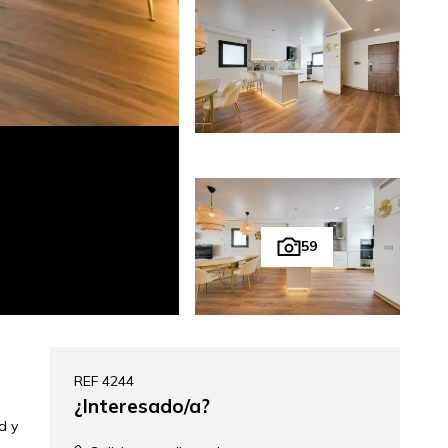
59
REF 4244
¿Interesado/a?
d y