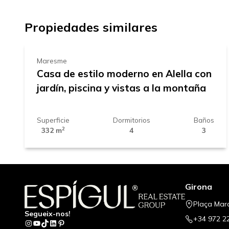
+
1.045.000 €
−
Propiedades similares
Maresme
Casa de estilo moderno en Alella con
jardín, piscina y vistas a la montaña
Superficie
Dormitorios
Baños
2
332 m
4
3
Girona
Plaça Mar
Segueix-nos!
+34 972 2
Instagram
YouTube
TikTok
LinkedIn
Pinterest