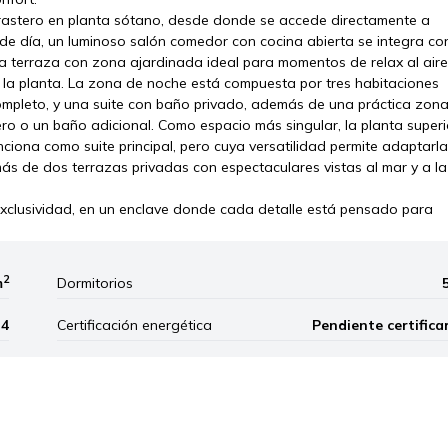
rastero en planta sótano, desde donde se accede directamente a
de día, un luminoso salón comedor con cocina abierta se integra co
 una terraza con zona ajardinada ideal para momentos de relax al aire
 la planta. La zona de noche está compuesta por tres habitaciones
pleto, y una suite con baño privado, además de una práctica zon
tero o un baño adicional. Como espacio más singular, la planta superi
iona como suite principal, pero cuya versatilidad permite adaptarla
ás de dos terrazas privadas con espectaculares vistas al mar y a la
exclusividad, en un enclave donde cada detalle está pensado para
2
m
Dormitorios
4
Certificación energética
Pendiente certifica
Leaflet
|
©
Mapbox
, ©
OpenStreetM