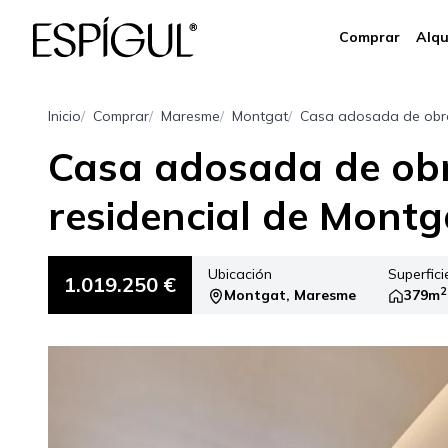
Comprar
Alqu
Inicio
Comprar
Maresme
Montgat
Casa adosada de obra 
Casa adosada de obr
residencial de Montg
Ubicación
Superfici
1.019.250 €
2
Montgat, Maresme
379m