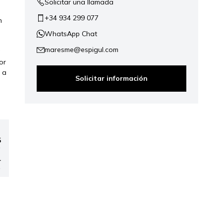
Solicitar una llamada
+34 934 299 077
n
WhatsApp Chat
maresme@espigul.com
a
or
 a
Solicitar información
5
r
ap