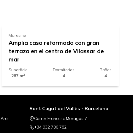
778.000 €
Maresme
Amplia casa reformada con gran
terraza en el centro de Vilassar de
mar
Superficie
Dormitorios
Baños
2
287 m
4
4
Sant Cugat del Vallès - Barcelona
'Aro
Carrer Francesc Moragas 7
+34 932 700 782