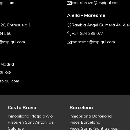
gul.com
costabrava@espigul.com
Alella - Maresme
20, Entresuelo 1
Rambla Ángel Guimerà 44, Alel
04 560
+34 934 299 077
@espigul.com
maresme@espigul.com
, Madrid
39 848
pigul.com
Costa Brava
Barcelona
Inmobiliaria Platja d’Aro
Inmobiliaria Barcelona
Pisos en Sant Antoni de
Pisos Barcelona
Calonge
Pisos Sarrià-Sant Gervasi