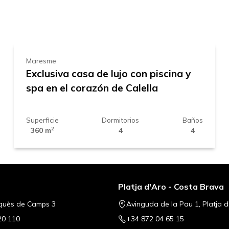
1.470.000 €
Maresme
Exclusiva casa de lujo con piscina y
spa en el corazón de Calella
Superficie
Dormitorios
Baños
2
360 m
4
4
Platja d'Aro - Costa Brava
quès de Camps 3
Avinguda de la Pau 1, Platja d
20 110
+34 872 04 65 15