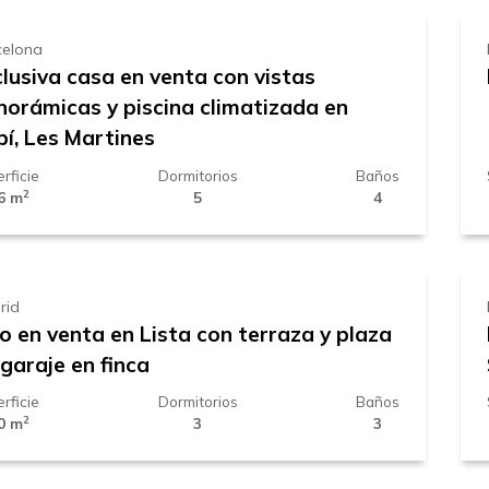
celona
lusiva casa en venta con vistas
norámicas y piscina climatizada en
bí, Les Martines
rficie
Dormitorios
Baños
2
6 m
5
4
.195.000 €
rid
o en venta en Lista con terraza y plaza
garaje en finca
rficie
Dormitorios
Baños
2
0 m
3
3
.289.000 €