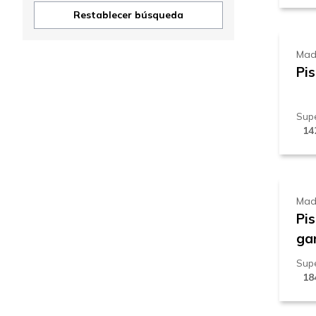
1
Restablecer búsqueda
Mad
Pis
Supe
14
1
Mad
Pi
ga
Supe
18
8