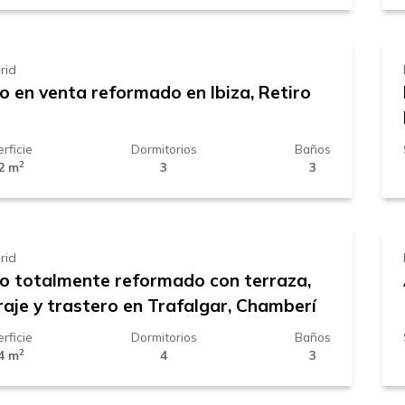
.769.000 €
rid
o en venta reformado en Ibiza, Retiro
rficie
Dormitorios
Baños
2
2 m
3
3
.799.000 €
rid
so totalmente reformado con terraza,
raje y trastero en Trafalgar, Chamberí
rficie
Dormitorios
Baños
2
4 m
4
3
10.000 €