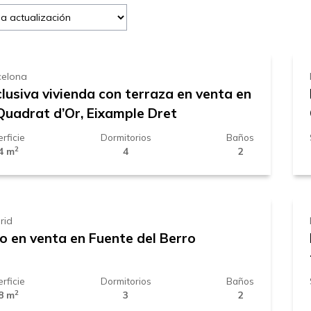
.100.000 €
celona
lusiva vivienda con terraza en venta en
 Quadrat d’Or, Eixample Dret
rficie
Dormitorios
Baños
2
4 m
4
2
.389.000 €
rid
so en venta en Fuente del Berro
rficie
Dormitorios
Baños
2
8 m
3
2