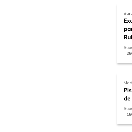
Bar
Exc
pa
Ru
Supe
26
2
Mad
Pis
de 
Supe
16
2