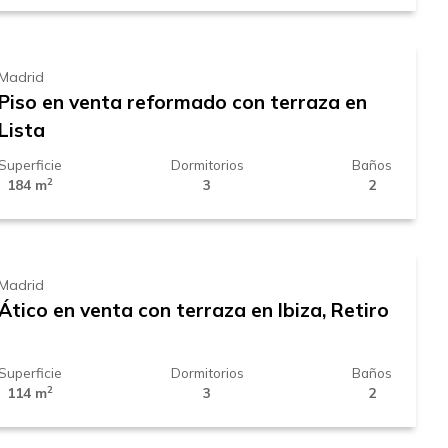
1.899.000 €
Madrid
Piso en venta reformado con terraza en
Lista
Superficie
Dormitorios
Baños
2
184 m
3
2
1.899.000 €
Madrid
Ático en venta con terraza en Ibiza, Retiro
Superficie
Dormitorios
Baños
2
114 m
3
2
2.219.000 €