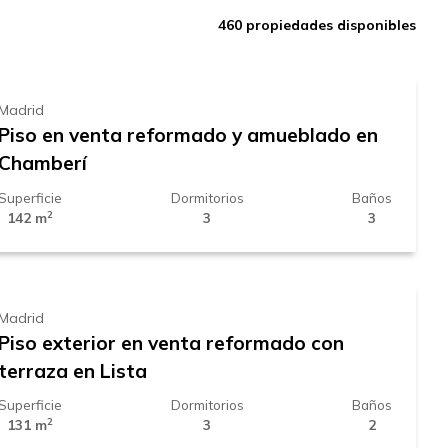
1.339.000 €
460
propiedades disponibles
Madrid
Piso en venta reformado y amueblado en
Chamberí
Superficie
Dormitorios
Baños
2
142 m
3
3
1.789.000 €
Madrid
Piso exterior en venta reformado con
terraza en Lista
Superficie
Dormitorios
Baños
2
131 m
3
2