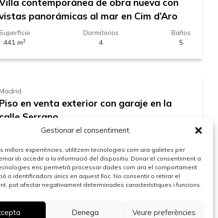
Villa contemporánea de obra nueva con
vistas panorámicas al mar en Cim d’Aro
Superficie
Dormitorios
Baños
2
441 m
4
5
4.900.000 €
Madrid
Piso en venta exterior con garaje en la
calle Serrano
Gestionar el consentiment
Superficie
Dormitorios
Baños
2
275 m
4
5
592.000 €
les millors experiències, utilitzem tecnologies com ara galetes per
r i/o accedir a la informació del dispositiu. Donar el consentiment a
ecnologies ens permetrà processar dades com ara el comportament
ó o identificadors únics en aquest lloc. No consentir o retirar el
t, pot afectar negativament determinades característiques i funcions.
Maresme
Dúplex invertido con terraza panorámica
ccepta
Denega
Veure preferències