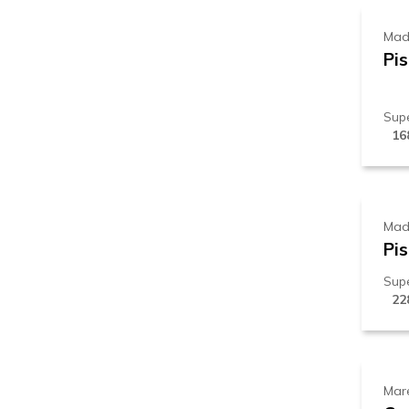
Mad
Pi
Supe
16
2
Mad
Pis
Supe
22
3
Mar