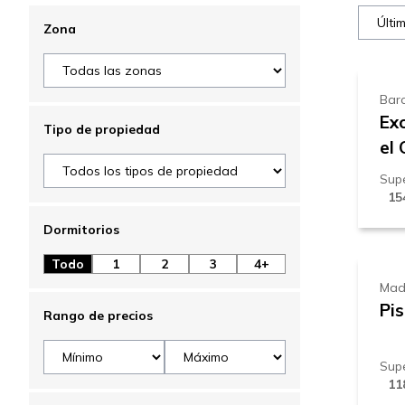
1
Zona
Bar
Exc
Tipo de propiedad
el
Supe
15
1
Dormitorios
Todo
1
2
3
4+
Mad
Pi
Rango de precios
Supe
11