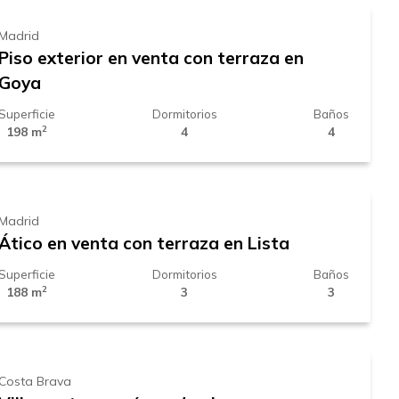
Madrid
Piso exterior en venta con terraza en
Goya
Superficie
Dormitorios
Baños
2
198 m
4
4
2.359.000 €
Madrid
Ático en venta con terraza en Lista
Superficie
Dormitorios
Baños
2
188 m
3
3
2.800.000 €
Costa Brava