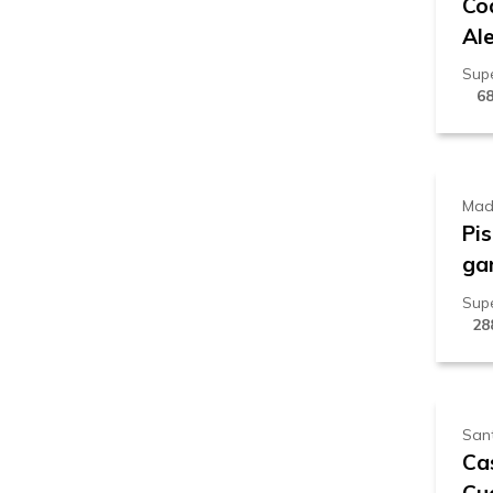
Co
Ale
Supe
6
3
Mad
Pis
gar
Supe
28
2
Sant
Ca