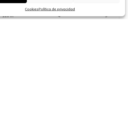
en el centro de Sant Andreu de Llavaneres
Cookies
Política de privacidad
Superficie
Dormitorios
Baños
2
128 m
4
3
510.000 €
Barcelona
Espectacular vivienda de nueva
construcción con exclusivas zonas
comunitarias – 5ª planta
Superficie
Dormitorios
Baños
2
70 m
2
2