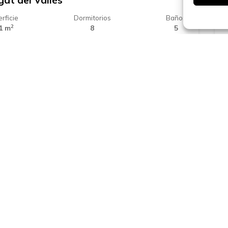
gat del Vallés
rficie
Dormitorios
Baños
2
1 m
8
5
80.000 €
celona
pectacular vivienda de nueva
nstrucción con exclusivas zonas
munitarias – 1ª planta
rficie
Dormitorios
Baños
2
6 m
3
2