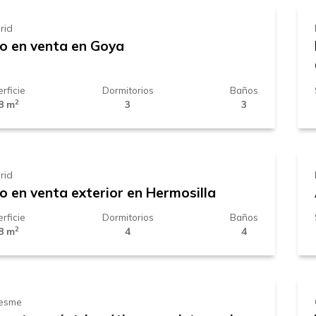
rid
so en venta en Goya
rficie
Dormitorios
Baños
2
8 m
3
3
.989.000 €
rid
o en venta exterior en Hermosilla
rficie
Dormitorios
Baños
2
8 m
4
4
49.000 €
esme