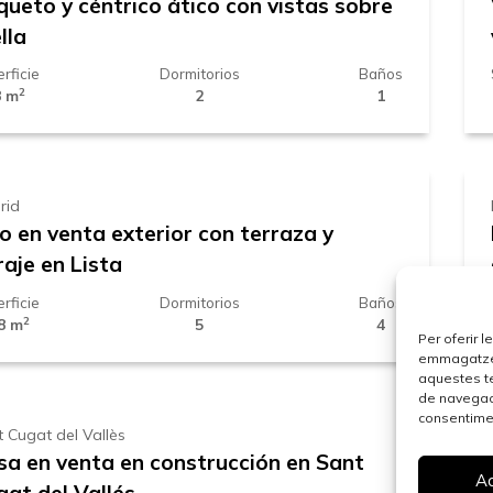
queto y céntrico ático con vistas sobre
lla
rficie
Dormitorios
Baños
2
8 m
2
1
.959.000 €
rid
o en venta exterior con terraza y
aje en Lista
rficie
Dormitorios
Baños
2
8 m
5
4
.440.000 €
Per oferir 
emmagatzema
aquestes t
de navegaci
consentimen
 Cugat del Vallès
sa en venta en construcción en Sant
A