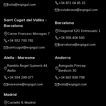
+34 872 04 65 15
hola@espigul.com
costabrava@espigul.com
Sant Cugat del Vallès -
Barcelona
Barcelona
Diagonal 520, Entresuelo 1
Carrer Francesc Moragas 7
+34 936 404 560
+34 932 700 782
barcelona@espigul.com
santcugat@espigul.com
Alella - Maresme
Andorra
Rambla Ángel Guimerà 44,
Avinguda Princep
Alella
Benlloch 30
+34 934 299 077
+34 663 838 708
maresme@espigul.com
hola@espigul.com
Madrid
Castelló 8, Madrid