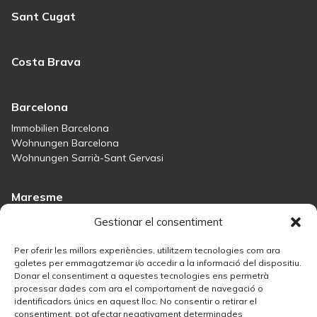
Sant Cugat
Costa Brava
Barcelona
Immobilien Barcelona
Wohnungen Barcelona
Wohnungen Sarrià-Sant Gervasi
Maresme
Immobilien Maresme
Gestionar el consentiment
Häuser zum Verkauf in Sant Andreu de Llavaneres
Häuser zum Verkauf in Tiana
Per oferir les millors experiències, utilitzem tecnologies com ara
Häuser zum Verkauf in Teià
galetes per emmagatzemar i/o accedir a la informació del dispositiu.
Donar el consentiment a aquestes tecnologies ens permetrà
Häuser zum Verkauf in Maresme
processar dades com ara el comportament de navegació o
identificadors únics en aquest lloc. No consentir o retirar el
consentiment, pot afectar negativament determinades
Madrid