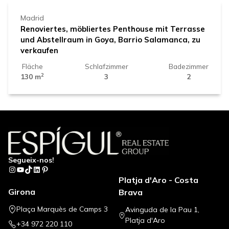
Madrid
Renoviertes, möbliertes Penthouse mit Terrasse
und Abstellraum in Goya, Barrio Salamanca, zu
verkaufen
Fläche
Schlafzimmer
Badezimmer
2
130 m
3
2
Segueix-nos!
Instagram
YouTube
TikTok
LinkedIn
Pinterest
Platja d'Aro - Costa
Girona
Brava
Plaça Marquès de Camps 3
Avinguda de la Pau 1,
Platja d'Aro
+34 972 220 110