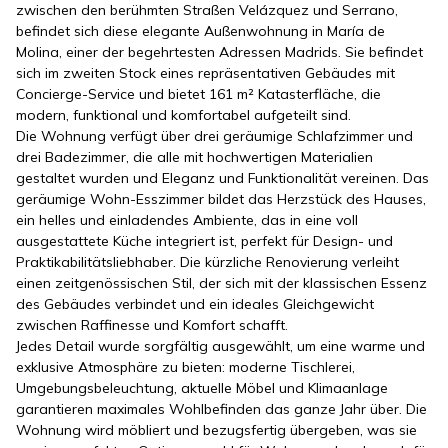
zwischen den berühmten Straßen Velázquez und Serrano,
befindet sich diese elegante Außenwohnung in María de
Molina, einer der begehrtesten Adressen Madrids. Sie befindet
sich im zweiten Stock eines repräsentativen Gebäudes mit
Concierge-Service und bietet 161 m² Katasterfläche, die
modern, funktional und komfortabel aufgeteilt sind.
Die Wohnung verfügt über drei geräumige Schlafzimmer und
drei Badezimmer, die alle mit hochwertigen Materialien
gestaltet wurden und Eleganz und Funktionalität vereinen. Das
geräumige Wohn-Esszimmer bildet das Herzstück des Hauses,
ein helles und einladendes Ambiente, das in eine voll
ausgestattete Küche integriert ist, perfekt für Design- und
Praktikabilitätsliebhaber. Die kürzliche Renovierung verleiht
einen zeitgenössischen Stil, der sich mit der klassischen Essenz
des Gebäudes verbindet und ein ideales Gleichgewicht
zwischen Raffinesse und Komfort schafft.
Jedes Detail wurde sorgfältig ausgewählt, um eine warme und
exklusive Atmosphäre zu bieten: moderne Tischlerei,
Umgebungsbeleuchtung, aktuelle Möbel und Klimaanlage
garantieren maximales Wohlbefinden das ganze Jahr über. Die
Wohnung wird möbliert und bezugsfertig übergeben, was sie