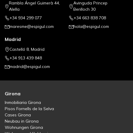
Rambla Ángel Guimerà 44,
Avinguda Princep
Alella
Benlloch 30
+34 934 299 077
+34 663 838 708
maresme@espigul.com
hola@espigul.com
Madrid
Castelló 8, Madrid
+34 913 439 848
madrid@espigul.com
Girona
Inmobiliaria Girona
Pisos Fornells de la Selva
Cases Girona
Neubau in Girona
Wohnungen Girona