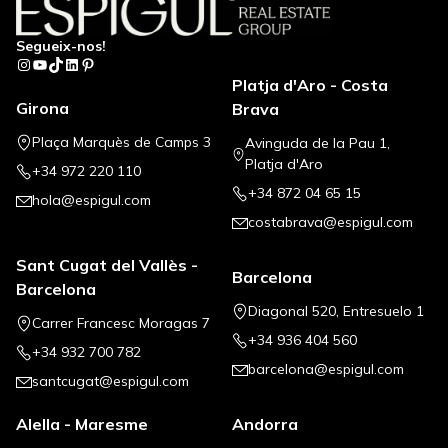
Segueix-nos!
Instagram
YouTube
TikTok
LinkedIn
Pinterest
Platja d'Aro - Costa
Girona
Brava
Plaça Marquès de Camps 3
Avinguda de la Pau 1,
Platja d'Aro
+34 972 220 110
+34 872 04 65 15
hola@espigul.com
costabrava@espigul.com
Sant Cugat del Vallès -
Barcelona
Barcelona
Diagonal 520, Entresuelo 1
Carrer Francesc Moragas 7
+34 936 404 560
+34 932 700 782
barcelona@espigul.com
santcugat@espigul.com
Alella - Maresme
Andorra