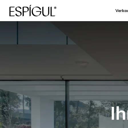
Verka
I