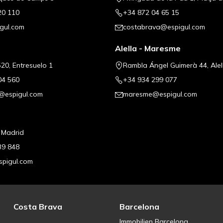
20 110
+34 872 04 65 15
gul.com
costabrava@espigul.com
Alella - Maresme
20, Entresuelo 1
Rambla Ángel Guimerà 44, Alel
04 560
+34 934 299 077
@espigul.com
maresme@espigul.com
, Madrid
39 848
pigul.com
Costa Brava
Barcelona
Immobilien Barcelona