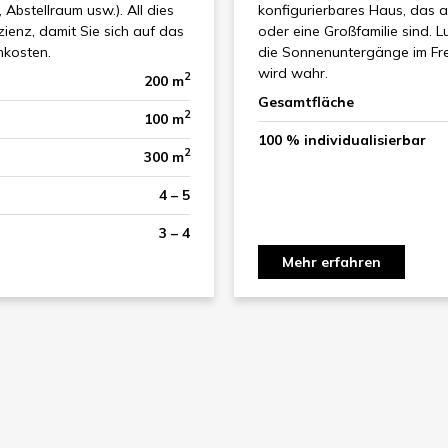
bstellraum usw.). All dies
konfigurierbares Haus, das an
ienz, damit Sie sich auf das
oder eine Großfamilie sind. 
nkosten.
die Sonnenuntergänge im Fre
wird wahr.
2
200 m
Gesamtfläche
2
100 m
100 % individualisierbar
2
300 m
4 – 5
3 – 4
Mehr erfahren