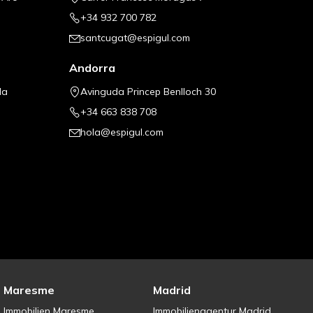
+34 932 700 782
santcugat@espigul.com
Andorra
la
Avinguda Princep Benlloch 30
+34 663 838 708
hola@espigul.com
Maresme
Madrid
Immobilien Maresme
Immobilienagentur Madrid