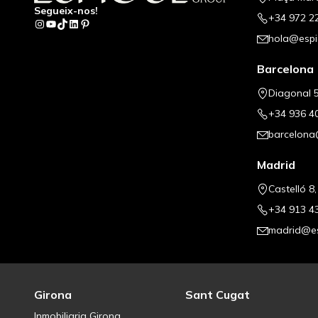
Segueix-nos!
+34 972 2
Instagram
YouTube
TikTok
LinkedIn
Pinterest
hola@espi
Barcelona
Diagonal 5
+34 936 4
barcelona
Madrid
Castelló 8
+34 913 4
madrid@es
Girona
Sant Cugat
Inmobiliaria Girona