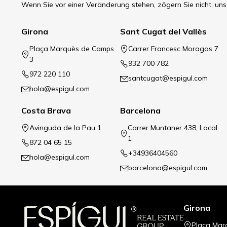
Wenn Sie vor einer Veränderung stehen, zögern Sie nicht, uns
Girona
Sant Cugat del Vallès
Plaça Marquès de Camps
Carrer Francesc Moragas 7
3
932 700 782
972 220 110
santcugat@espigul.com
hola@espigul.com
Costa Brava
Barcelona
Avinguda de la Pau 1
Carrer Muntaner 438, Local
1
872 04 65 15
+34936404560
hola@espigul.com
barcelona@espigul.com
Girona
Plaça Mar