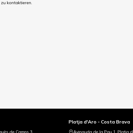
 zu kontaktieren.
Platja d'Aro - Costa Brava
quès de Camps 3
Avinguda de la Pau 1, Platja d