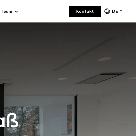
Team
Kontakt
DE
aß