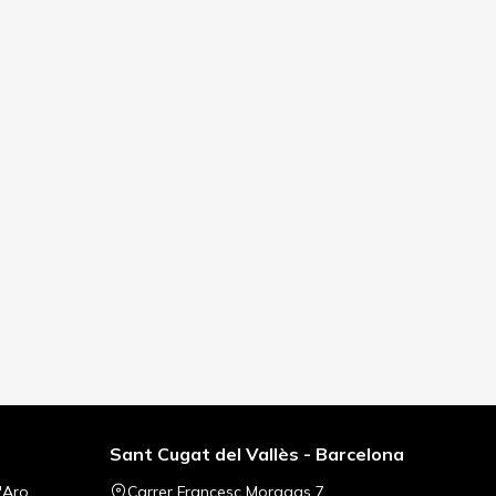
Sant Cugat del Vallès - Barcelona
'Aro
Carrer Francesc Moragas 7