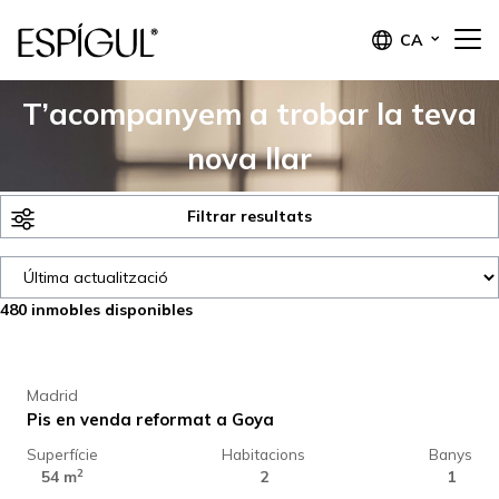
CA
T’acompanyem a trobar la teva
nova llar
Filtrar resultats
480
inmobles disponibles
789.000 €
Madrid
Pis en venda reformat a Goya
Superfície
Habitacions
Banys
850.000 €
2
54 m
2
1