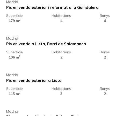
Madrid
Pis en venda exterior i reformat a la Guindalera
Superfície
Habitacions
Banys
1.389.000 €
2
179 m
4
4
Madrid
Pis en venda a Lista, Barri de Salamanca
Superfície
Habitacions
Banys
1.699.000 €
2
106 m
2
2
Madrid
Pis en venda exterior a Lista
Superfície
Habitacions
Banys
929.000 €
2
115 m
3
2
Madrid