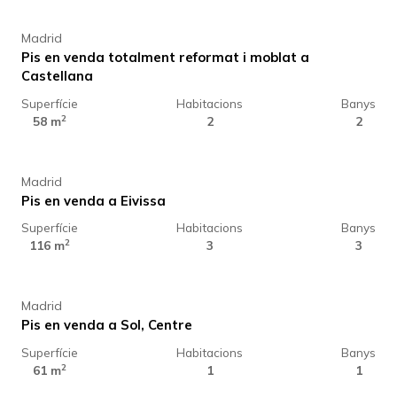
Madrid
Pis en venda totalment reformat i moblat a
Castellana
Superfície
Habitacions
Banys
1.319.000 €
2
58 m
2
2
Madrid
Pis en venda a Eivissa
Superfície
Habitacions
Banys
589.000 €
2
116 m
3
3
Madrid
Pis en venda a Sol, Centre
Superfície
Habitacions
Banys
929.000 €
2
61 m
1
1