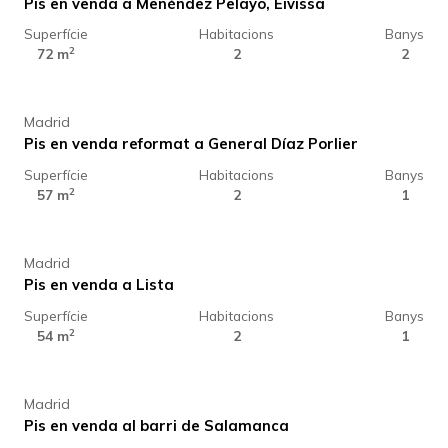
Pis en venda a Menéndez Pelayo, Eivissa
Superfície
Habitacions
Banys
859.000 €
2
72 m
2
2
Madrid
Pis en venda reformat a General Díaz Porlier
Superfície
Habitacions
Banys
829.000 €
2
57 m
2
1
Madrid
Pis en venda a Lista
Superfície
Habitacions
Banys
599.000 €
2
54 m
2
1
Madrid
Pis en venda al barri de Salamanca