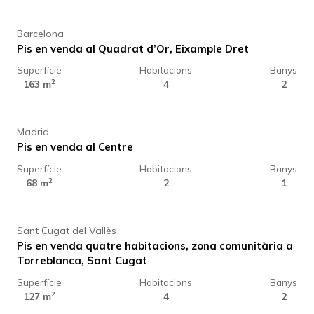
Barcelona
Pis en venda al Quadrat d’Or, Eixample Dret
Superfície
Habitacions
Banys
629.000 €
2
163 m
4
2
Madrid
Pis en venda al Centre
Superfície
Habitacions
Banys
998.000 €
2
68 m
2
1
Sant Cugat del Vallès
Pis en venda quatre habitacions, zona comunitària a
Torreblanca, Sant Cugat
Superfície
Habitacions
Banys
839.000 €
2
127 m
4
2