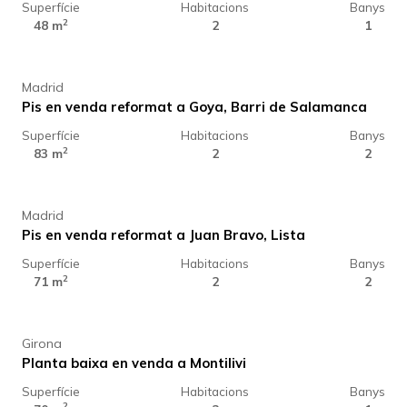
Superfície
Habitacions
Banys
1.229.000 €
2
48 m
2
1
Madrid
Pis en venda reformat a Goya, Barri de Salamanca
Superfície
Habitacions
Banys
959.000 €
2
83 m
2
2
Madrid
Pis en venda reformat a Juan Bravo, Lista
Superfície
Habitacions
Banys
325.000 €
2
71 m
2
2
Girona
Planta baixa en venda a Montilivi
Superfície
Habitacions
Banys
2