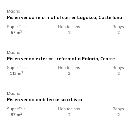
Madrid
Pis en venda reformat al carrer Lagasca, Castellana
Superfície
Habitacions
Banys
690.000 €
2
57 m
2
2
Madrid
Pis en venda exterior i reformat a Palacio, Centre
Superfície
Habitacions
Banys
1.450.000 €
2
113 m
3
2
Madrid
Pis en venda amb terrassa a Lista
Superfície
Habitacions
Banys
1.119.000 €
2
97 m
2
2