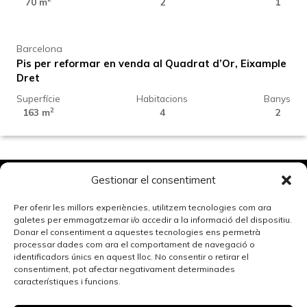
800.000 €
70 m
2
1
Barcelona
Pis per reformar en venda al Quadrat d’Or, Eixample
Dret
Superfície
Habitacions
Banys
1.100.000 €
2
163 m
4
2
Barcelona
Exclusiu habitatge amb terrassa en venda al
Gestionar el consentiment
Quadrat d’Or, Eixample Dret
Per oferir les millors experiències, utilitzem tecnologies com ara
Superfície
Habitacions
Banys
1.339.000 €
galetes per emmagatzemar i/o accedir a la informació del dispositiu.
2
154 m
4
2
Donar el consentiment a aquestes tecnologies ens permetrà
processar dades com ara el comportament de navegació o
identificadors únics en aquest lloc. No consentir o retirar el
Madrid
consentiment, pot afectar negativament determinades
característiques i funcions.
Pis en venda reformat i moblat a Chamberí
Superfície
Habitacions
Banys