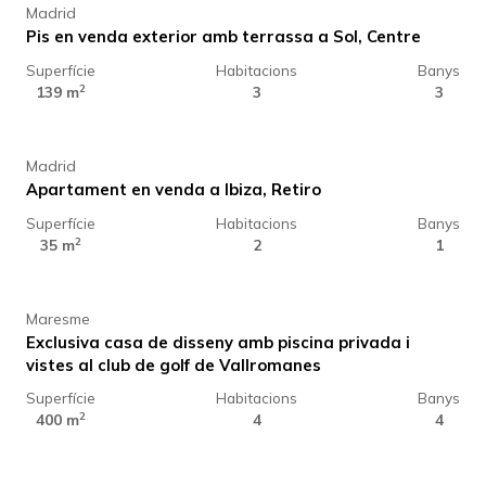
Madrid
Pis en venda exterior amb terrassa a Sol, Centre
Superfície
Habitacions
Banys
569.000 €
2
139 m
3
3
Madrid
Apartament en venda a Ibiza, Retiro
Superfície
Habitacions
Banys
1.260.000 €
2
35 m
2
1
Maresme
Exclusiva casa de disseny amb piscina privada i
vistes al club de golf de Vallromanes
Superfície
Habitacions
Banys
1.729.000 €
2
400 m
4
4