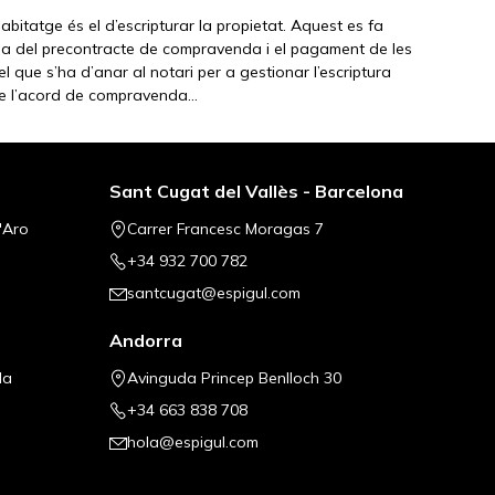
abitatge és el d’escripturar la propietat. Aquest es fa
rma del precontracte de compravenda i el pagament de les
el que s’ha d’anar al notari per a gestionar l’escriptura
iure l’acord de compravenda…
Sant Cugat del Vallès - Barcelona
'Aro
Carrer Francesc Moragas 7
+34 932 700 782
santcugat@espigul.com
Andorra
la
Avinguda Princep Benlloch 30
+34 663 838 708
hola@espigul.com