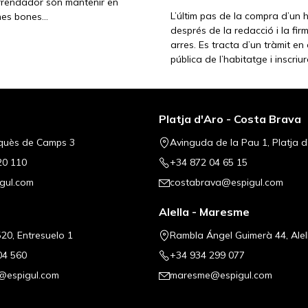
arrendador són mantenir en
L’últim pas de la compra d’un h
unes bones…
després de la redacció i la fi
arres. Es tracta d’un tràmit en 
pública de l’habitatge i inscr
Platja d'Aro - Costa Brava
quès de Camps 3
Avinguda de la Pau 1, Platja d
20 110
+34 872 04 65 15
gul.com
costabrava@espigul.com
Alella - Maresme
20, Entresuelo 1
Rambla Ángel Guimerà 44, Alel
04 560
+34 934 299 077
@espigul.com
maresme@espigul.com