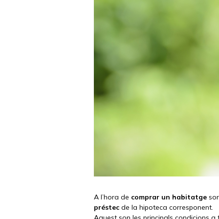
A l’hora de
comprar un habitatge
sor
préstec
de la hipoteca corresponent.
Aquest son les principals condicions a 