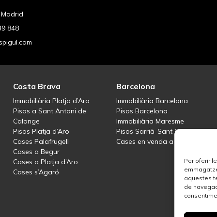
, Madrid
39 848
pigul.com
Costa Brava
Barcelona
Immobiliària Platja d’Aro
Immobiliària Barcelona
Pisos a Sant Antoni de
Pisos Barcelona
Calonge
Immobiliària Maresme
Pisos Platja d’Aro
Pisos Sarrià-Sant Gervasi
Cases Palafrugell
Cases en venda a Teià
Cases a Begur
Per oferir 
Cases a Platja d’Aro
emmagatzema
Cases s’Agaró
aquestes t
de navegaci
consentimen