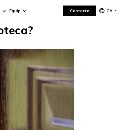
Equip
Contacte
CA
oteca?