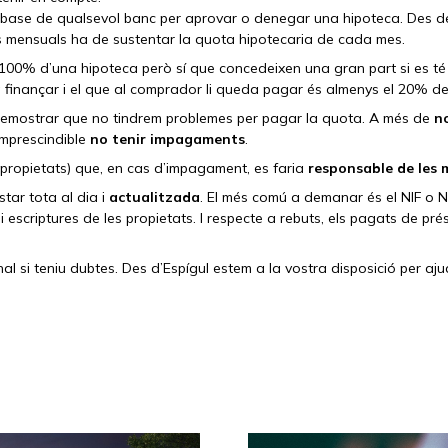
base de qualsevol banc per aprovar o denegar una hipoteca. Des de l
rs mensuals ha de sustentar la quota hipotecaria de cada mes.
l 100% d’una hipoteca però sí que concedeixen una gran part si es t
 a finançar i el que al comprador li queda pagar és almenys el 20% del
emostrar que no tindrem problemes per pagar la quota. A més de
n
imprescindible
no tenir impagaments
.
propietats) que, en cas d’impagament, es faria
responsable de les 
estar tota al dia i
actualitzada
. El més comú a demanar és el NIF o NIE
i escriptures de les propietats. I respecte a rebuts, els pagats de prés
al si teniu dubtes. Des d’Espígul estem a la vostra disposició per a