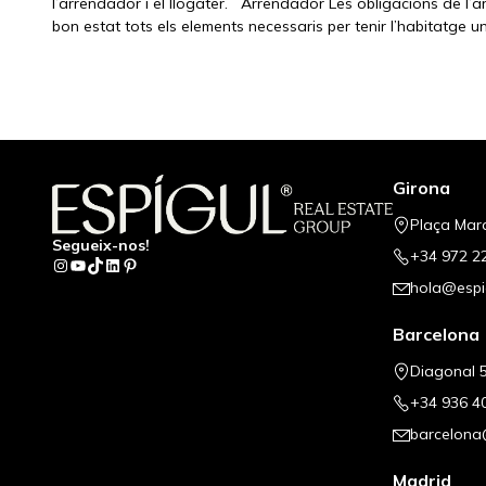
l’arrendador i el llogater. Arrendador Les obligacions de l’
bon estat tots els elements necessaris per tenir l’habitatge 
Girona
Plaça Mar
Segueix-nos!
+34 972 2
Instagram
YouTube
TikTok
LinkedIn
Pinterest
hola@espi
Barcelona
Diagonal 5
+34 936 4
barcelona
Madrid