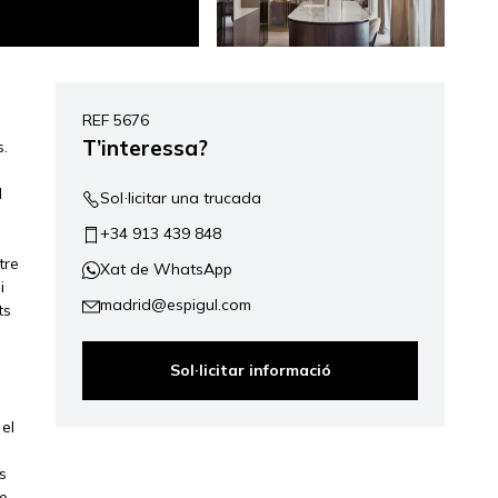
REF 5676
T’interessa?
s.
l
Sol·licitar una trucada
+34 913 439 848
tre
Xat de WhatsApp
i
madrid@espigul.com
ts
Sol·licitar informació
el
s
re