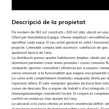
Descripció de la propietat
Pis modern de 361 m2 construïts i 320 m2 útils, ubicat en un
Oferit per Immobiliària Espígul, ofereix amplitud i versatilita
aprofitar cada espai. El seu estat general és sòlid i funcion
projecte. L’immoble compta amb ascensor, calefacció de gas n
qualsevol època de l’any.
La distribució preveu quatre habitacions àmplies, ideals per a
dormitoris permeten crear àrees privades i zones comunes fluid
compartit, aporten comoditat i eficiència per a usuaris i visit
sense renunciar a la funcionalitat que exigeix una propietat
La cuina està completament moblada i equipada, llesta per a u
l’operació diària. El saló-menjador gaudeix de bona llum natu
zones de descans fins a espais de treball o d’oci integrats. 
l’emmagatzematge i mantenint l’ordre. El conjunt es completa
confort en estances clau durant tot l’any.
La ubicació a la zona ofereix un entorn residencial definit, a
d’una bona presència de transport públic i vies d’accés. El 