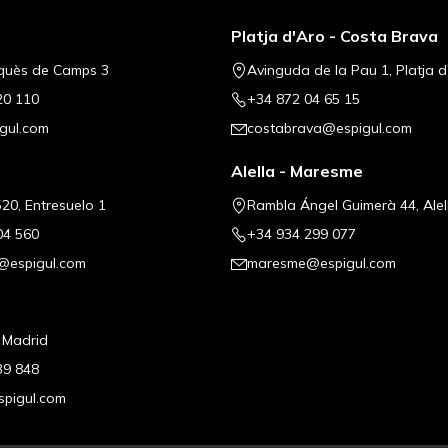
Platja d'Aro - Costa Brava
quès de Camps 3
Avinguda de la Pau 1, Platja d
20 110
+34 872 04 65 15
gul.com
costabrava@espigul.com
Alella - Maresme
20, Entresuelo 1
Rambla Ángel Guimerà 44, Alel
04 560
+34 934 299 077
@espigul.com
maresme@espigul.com
, Madrid
39 848
pigul.com