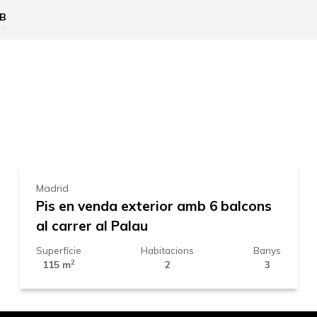
B
Leaflet
|
©
Mapbox
, ©
OpenStreetM
1.295.000 €
Madrid
Pis en venda exterior amb 6 balcons
al carrer al Palau
Superfície
Habitacions
Banys
2
115 m
2
3