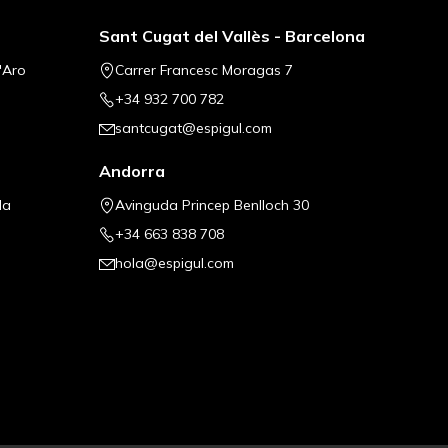
Sant Cugat del Vallès - Barcelona
'Aro
Carrer Francesc Moragas 7
+34 932 700 782
santcugat@espigul.com
Andorra
la
Avinguda Princep Benlloch 30
+34 663 838 708
hola@espigul.com