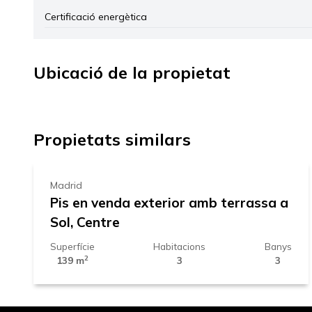
Certificació energètica
Ubicació de la propietat
+
1.119.000 €
−
Propietats similars
Madrid
Pis en venda exterior amb terrassa a
Sol, Centre
Superfície
Habitacions
Banys
2
139 m
3
3