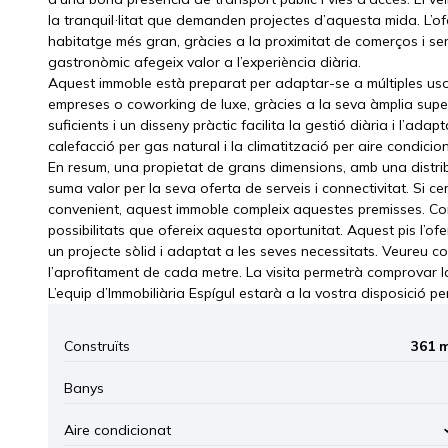
la tranquil·litat que demanden projectes d’aquesta mida. L’of
habitatge més gran, gràcies a la proximitat de comerços i ser
gastronòmic afegeix valor a l’experiència diària.
Aquest immoble està preparat per adaptar-se a múltiples usos,
empreses o coworking de luxe, gràcies a la seva àmplia superf
suficients i un disseny pràctic facilita la gestió diària i l’adap
calefacció per gas natural i la climatització per aire condicio
En resum, una propietat de grans dimensions, amb una distrib
suma valor per la seva oferta de serveis i connectivitat. Si c
convenient, aquest immoble compleix aquestes premisses. Cont
possibilitats que ofereix aquesta oportunitat. Aquest pis l’of
un projecte sòlid i adaptat a les seves necessitats. Veureu com 
l’aprofitament de cada metre. La visita permetrà comprovar la 
L’equip d’Immobiliària Espígul estarà a la vostra disposició p
Construïts
361 
Banys
Aire condicionat