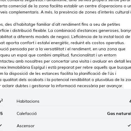
erta comercial de la zona facilita establir un centre d’operacions o u
veis complementaris. A més, la presència de zones d’interès cultural 
 des d’habitatge familiar d’alt rendiment fins a seu de petites
ície i distribució flexible. La combinació d’estances generoses, bany
tabilitat a diferents models de negoci. L’eficiència de la instal·lació de
nat aporta confort i estalvi energètic, reduint els costos operatius.
ució pensada per a la versatilitat i el rendiment, en una zona que
erqueu un espai que combini amplitud, funcionalitat i un entorn
acteu amb nosaltres per concertar una visita i avaluar en detall le
ereix Immobiliària Espígul i està preparat per rebre aquells que busqu
la disposició de les estances facilita la planificació de l’ús i
qualitat dels acabats i la potencial rendibilitat o plusvàlua de la zo
er aclarir dubtes i gestionar la informació necessària per avançar.
2
m
Habitacions
5
Calefacció
Gas natura
Ascensor