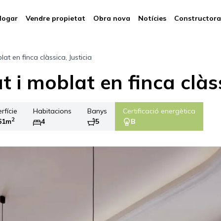
logar
Vendre propietat
Obra nova
Notícies
Constructora
at en finca clàssica, Justicia
 i moblat en finca clàss
rfície
Habitacions
Banys
Certificació energètica
2
61m
4
5
B