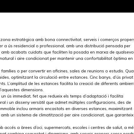
a zona estratègica amb bona connectivitat, serveis i comerços proper
t per a ús residencial o professional, amb una distribució pensada per
al, amb acabats cuidats que faciliten la posada en marxa de qualsevo
atural i aire condicionat per mantenir una confortabilitat òptima en
 famílies o per convertir en oficines, sales de reunions o estudis. Qua
es, optimitzant la circulació entre estances. Cinc banys, d’ús privat 
ants. L’amplitud de les estances facilita la creació de diferents ambien
 d’aquestes dimensions.
n ús immediat, fet que redueix els temps d’adaptació i facilita
ral i un disseny versàtil que admet múltiples configuracions, des de
L’immoble inclou armaris encastats en diverses estances, maximitzant
 amb un sistema de climatització per aire condicionat, que garanteix 
mb accés a àrees d’oci, supermercats, escoles i centres de salut, a mé
veïnat combina seguretat i dinamisme, amb serveis propers sense perd