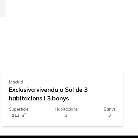
ap
919.000 €
Madrid
Exclusiva vivenda a Sol de 3
habitacions i 3 banys
Superfície
Habitacions
Banys
2
112 m
3
3