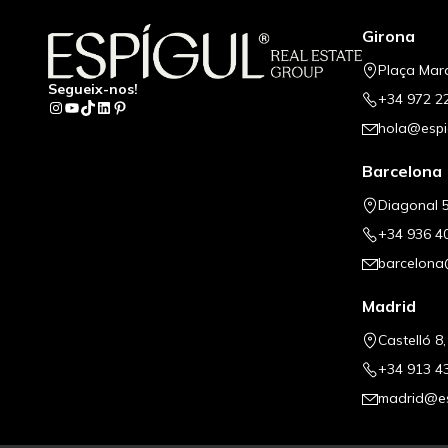
Girona
Plaça Mar
Segueix-nos!
+34 972 2
Instagram
YouTube
TikTok
LinkedIn
Pinterest
hola@espi
Barcelona
Diagonal 5
+34 936 4
barcelona
Madrid
Castelló 8
+34 913 4
madrid@es