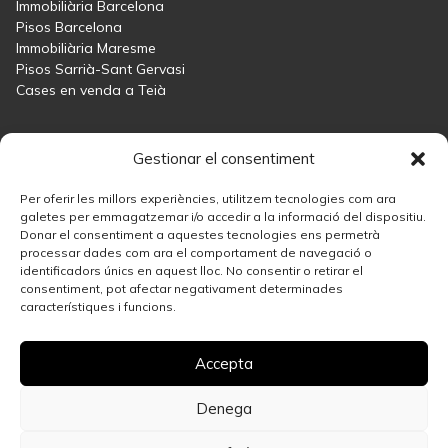
Immobiliària Barcelona
Pisos Barcelona
Immobiliària Maresme
Pisos Sarrià-Sant Gervasi
Cases en venda a Teià
Maresme
Gestionar el consentiment
Immobiliària Maresme
Cases en venda a Sant Andreu de Llavaneres
Per oferir les millors experiències, utilitzem tecnologies com ara
Cases en venda a Teià
galetes per emmagatzemar i/o accedir a la informació del dispositiu.
Donar el consentiment a aquestes tecnologies ens permetrà
Cases en venda Maresme
processar dades com ara el comportament de navegació o
identificadors únics en aquest lloc. No consentir o retirar el
consentiment, pot afectar negativament determinades
Madrid
característiques i funcions.
Immobiliària Madrid
Solució immobiliària a Salamanca
Accepta
Millors zones de Madrid per invertir en habitatge
Cases en venda a Madrid
Pisos en venda a Madrid Centre
Denega