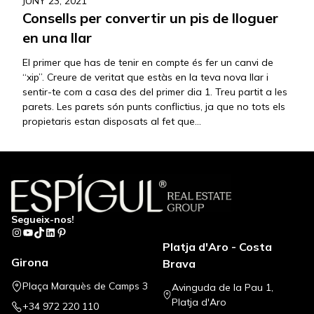
JUNY 23, 2021
Consells per convertir un pis de lloguer
en una llar
El primer que has de tenir en compte és fer un canvi de
“xip”. Creure de veritat que estàs en la teva nova llar i
sentir-te com a casa des del primer dia 1. Treu partit a les
parets. Les parets són punts conflictius, ja que no tots els
propietaris estan disposats al fet que…
Segueix-nos!
Instagram
YouTube
TikTok
LinkedIn
Pinterest
Platja d'Aro - Costa
Girona
Brava
Plaça Marquès de Camps 3
Avinguda de la Pau 1,
Platja d'Aro
+34 972 220 110