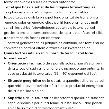
forma renovable i a més de forma autònoma.
Tot el què has de saber de les plaques fotovoltaiques
Les plaques solars són dispositius formats per cel·les
fotovoltaiques amb la principal funcionalitat de transformar
l’energia solar en energia elèctrica. El funcionament és molt
senzill: les cel·les fotovoltaiques capten els fotons del sol i
gràcies al material semiconductor del qual estan fetes, el silici,
transformen els fotons en electrons.
El corrent generat per les plaques és contínua, per tant s’ha de
convertir en corrent altern a través d’un inversor solar.
Quins factors influeixen a l’hora de fer la instal·lació
fotovoltaica?
Orientació
i
inclinació
dels panells solars: han d’estar ben
dirigits cap al sud i amb un angle d’inclinació que optimitzi la
seva producció fotovoltaica (35 – 40º depenent del lloc).
Situació geogràfica
de la ciutat: la quantitat d’hores de sol
que rebi la teva província influirà en la producció energètica
de la instal·lació solar.
Superfície
de la
teulada
: és important disposar de suficient
espai disponible per dur a terme la instal·lació. Cada panell
solar té un mida d’aproximadament 2 m2.