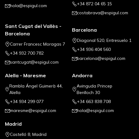
+34 872 04 65 15
hola@espigul.com
costabrava@espigul.com
Sant Cugat del Vallès -
Barcelona
Barcelona
Diagonal 520, Entresuelo 1
Carrer Francesc Moragas 7
+34 936 404 560
+34 932 700 782
barcelona@espigul.com
santcugat@espigul.com
Alella - Maresme
Andorra
Rambla Ángel Guimerà 44,
Avinguda Princep
Alella
Benlloch 30
+34 934 299 077
+34 663 838 708
maresme@espigul.com
hola@espigul.com
Madrid
Castelló 8, Madrid