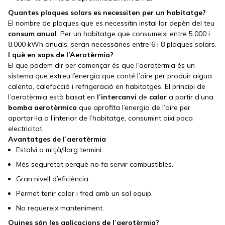
Quantes plaques solars es necessiten per un habitatge?
El nombre de plaques que es necessitin instal·lar depèn del teu
consum
anual
. Per un habitatge que consumeixi entre 5.000 i
8.000 kWh anuals, seran necessàries entre 6 i 8 plaques solars.
I què en saps de l’Aerotèrmia?
El que podem dir per començar és que l’aerotèrmia és un
sistema que extreu l’energia que conté l’aire per produir aigua
calenta, calefacció i refrigeració en habitatges. El principi de
l’aerotèrmia està basat en
l’intercanvi
de
calor
a partir d’una
bomba
aerotèrmica
que aprofita l’energia de l’aire per
aportar-la a l’interior de l’habitatge, consumint així poca
electricitat.
Avantatges de l’aerotèrmia
Estalvi a mitjà/llarg termini.
Més seguretat perquè no fa servir combustibles.
Gran nivell d’eficiència.
Permet tenir calor i fred amb un sol equip.
No requereix manteniment.
Quines són les aplicacions de l’aerotèrmia?