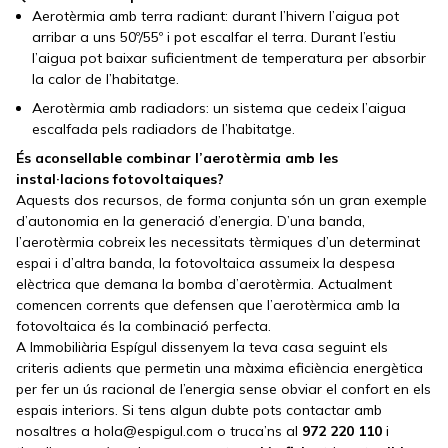
Aerotèrmia amb terra radiant: durant l’hivern l’aigua pot
arribar a uns 50º/55º i pot escalfar el terra. Durant l’estiu
l’aigua pot baixar suficientment de temperatura per absorbir
la calor de l’habitatge.
Aerotèrmia amb radiadors: un sistema que cedeix l’aigua
escalfada pels radiadors de l’habitatge.
És aconsellable combinar l’aerotèrmia amb les
instal·lacions fotovoltaiques?
Aquests dos recursos, de forma conjunta són un gran exemple
d’autonomia en la generació d’energia. D’una banda,
l’aerotèrmia cobreix les necessitats tèrmiques d’un determinat
espai i d’altra banda, la fotovoltaica assumeix la despesa
elèctrica que demana la bomba d’aerotèrmia. Actualment
comencen corrents que defensen que l’aerotèrmica amb la
fotovoltaica és la combinació perfecta.
A Immobiliària Espígul dissenyem la teva casa seguint els
criteris adients que permetin una màxima eficiència energètica
per fer un ús racional de l’energia sense obviar el confort en els
espais interiors. Si tens algun dubte pots contactar amb
nosaltres a hola@espigul.com o truca’ns al
972 220 110
i