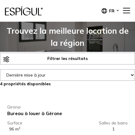
FR
Trouvez la meilleure location de
la région
Filtrer les résultats
4
propriétés disponibles
650 € /
mois
Girona
Bureau à louer à Gérone
Surface
Salles de bains
90 € /
2
mois
96 m
1