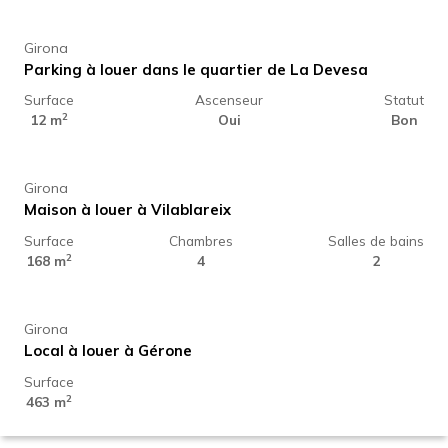
Girona
Parking à louer dans le quartier de La Devesa
Surface
Ascenseur
Statut
1.975 € /
2
mois
12 m
Oui
Bon
Girona
Maison à louer à Vilablareix
Surface
Chambres
Salles de bains
1.550 € /
2
mois
168 m
4
2
Girona
Local à louer à Gérone
Surface
2
463 m