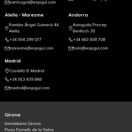
santcugat@espigul.com
Alella - Maresme
Andorra
Rambla Ángel Guimerà 44,
Avinguda Princep
Alella
Benlloch 30
+34 934 299 077
+34 663 838 708
maresme@espigul.com
hola@espigul.com
Madrid
Castelló 8, Madrid
+34 913 439 848
madrid@espigul.com
Girona
Inmobiliaria Girona
Pisos Fornells de la Selva