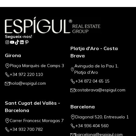
Segueix-nos!
Instagram
YouTube
TikTok
LinkedIn
Pinterest
Platja d'Aro - Costa
Girona
Brava
Plaça Marquès de Camps 3
Avinguda de la Pau 1,
Platja d'Aro
+34 972 220 110
+34 872 04 65 15
hola@espigul.com
costabrava@espigul.com
Sant Cugat del Vallès -
Barcelona
Barcelona
Diagonal 520, Entresuelo 1
Carrer Francesc Moragas 7
+34 936 404 560
+34 932 700 782
barcelona@espigul.com