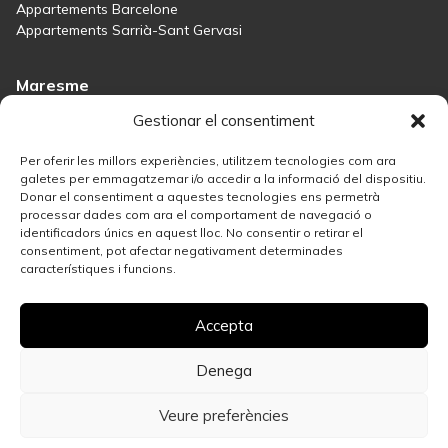
Appartements Barcelone
Appartements Sarrià-Sant Gervasi
Maresme
Inmobiliaria Maresme
Gestionar el consentiment
Maisons à vendre à Sant Andreu de Llavaneres
Maisons à vendre à Tiana
Per oferir les millors experiències, utilitzem tecnologies com ara
Maisons à vendre à Teià
galetes per emmagatzemar i/o accedir a la informació del dispositiu.
Donar el consentiment a aquestes tecnologies ens permetrà
Maisons à vendre Maresme
processar dades com ara el comportament de navegació o
identificadors únics en aquest lloc. No consentir o retirar el
consentiment, pot afectar negativament determinades
Madrid
característiques i funcions.
Immobilière Madrid
Solution immobilière à Salamanque
Accepta
Meilleures zones de Madrid pour investir dans l’immobilier
Maisons à vendre à Madrid
Vendez votre propriété
Denega
Appartements à vendre dans le centre de Madrid
Veure preferències