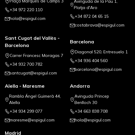
Plaça Marquès de Camps 3
Avinguda de la Pau 1,
Platja d'Aro
+34 972 220 110
+34 872 04 65 15
hola@espigul.com
costabrava@espigul.com
Sant Cugat del Vallès -
Barcelona
Barcelona
Diagonal 520, Entresuelo 1
Carrer Francesc Moragas 7
+34 936 404 560
+34 932 700 782
barcelona@espigul.com
santcugat@espigul.com
Alella - Maresme
Andorra
Rambla Ángel Guimerà 44,
Avinguda Princep
Alella
Benlloch 30
+34 934 299 077
+34 663 838 708
maresme@espigul.com
hola@espigul.com
Madrid