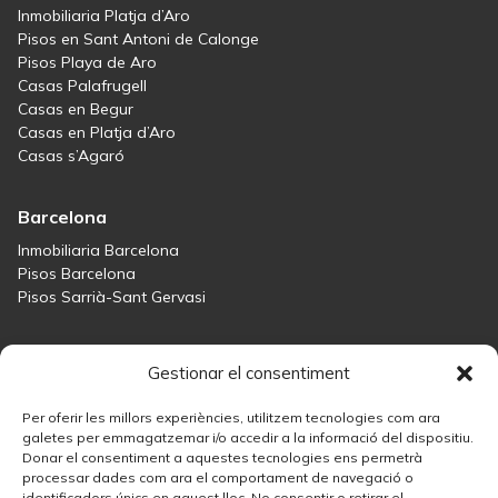
Inmobiliaria Platja d’Aro
Pisos en Sant Antoni de Calonge
Pisos Playa de Aro
Casas Palafrugell
Casas en Begur
Casas en Platja d’Aro
Casas s’Agaró
Barcelona
Inmobiliaria Barcelona
Pisos Barcelona
Pisos Sarrià-Sant Gervasi
Maresme
Gestionar el consentiment
Inmobiliaria Maresme
Casas en venta en Sant Andreu de Llavaneres
Per oferir les millors experiències, utilitzem tecnologies com ara
Casas en venta en Tiana
galetes per emmagatzemar i/o accedir a la informació del dispositiu.
Donar el consentiment a aquestes tecnologies ens permetrà
Casas en venta en Teià
processar dades com ara el comportament de navegació o
Casas en venta Maresme
identificadors únics en aquest lloc. No consentir o retirar el