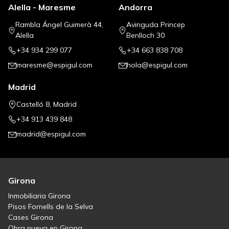
Alella - Maresme
Andorra
Rambla Ángel Guimerà 44,
Avinguda Princep
Alella
Benlloch 30
+34 934 299 077
+34 663 838 708
maresme@espigul.com
hola@espigul.com
Madrid
Castelló 8, Madrid
+34 913 439 848
madrid@espigul.com
Girona
Inmobiliaria Girona
Pisos Fornells de la Selva
Cases Girona
Obra nueva en Girona