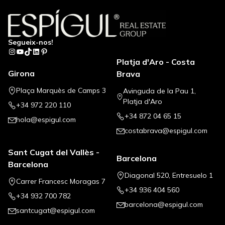
Segueix-nos!
Instagram
YouTube
TikTok
LinkedIn
Pinterest
Platja d'Aro - Costa
Girona
Brava
Plaça Marquès de Camps 3
Avinguda de la Pau 1,
Platja d'Aro
+34 972 220 110
+34 872 04 65 15
hola@espigul.com
costabrava@espigul.com
Sant Cugat del Vallès -
Barcelona
Barcelona
Diagonal 520, Entresuelo 1
Carrer Francesc Moragas 7
+34 936 404 560
+34 932 700 782
barcelona@espigul.com
santcugat@espigul.com