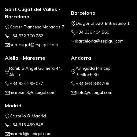
Sant Cugat del Vallès -
Barcelona
Barcelona
Diagonal 520, Entresuelo 1
Carrer Francesc Moragas 7
+34 936 404 560
+34 932 700 782
barcelona@espigul.com
santcugat@espigul.com
Alella - Maresme
Andorra
Rambla Ángel Guimerà 44,
Avinguda Princep
Alella
Benlloch 30
+34 934 299 077
+34 663 838 708
maresme@espigul.com
hola@espigul.com
Madrid
Castelló 8, Madrid
+34 913 439 848
madrid@espigul.com