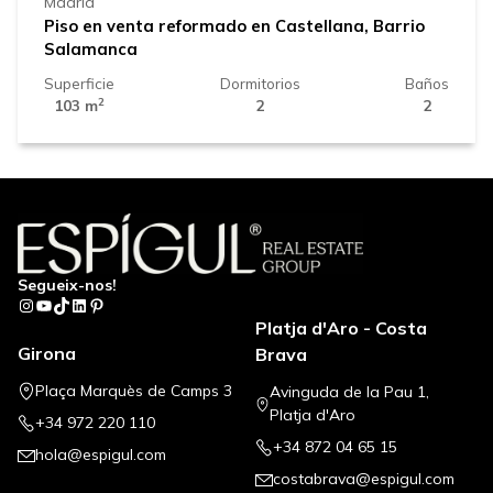
Madrid
Piso en venta reformado en Castellana, Barrio
Salamanca
Superficie
Dormitorios
Baños
2
103 m
2
2
Segueix-nos!
Instagram
YouTube
TikTok
LinkedIn
Pinterest
Platja d'Aro - Costa
Girona
Brava
Plaça Marquès de Camps 3
Avinguda de la Pau 1,
Platja d'Aro
+34 972 220 110
+34 872 04 65 15
hola@espigul.com
costabrava@espigul.com