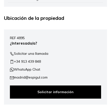
Ubicación de la propiedad
Leaflet
|
©
Mapbox
, ©
OpenStreetMap
+
REF 4895
−
¿Interesado/a?
Solicitar una llamada
+34 913 439 848
WhatsApp Chat
madrid@espigul.com
Solicitar información