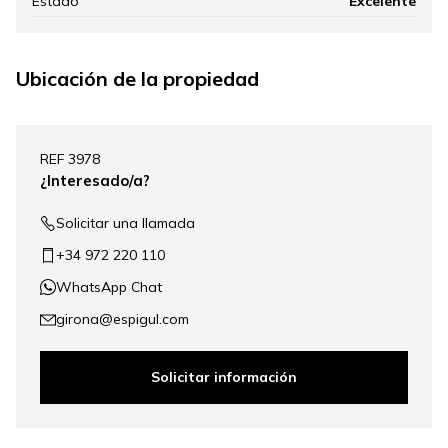
Estado
Excelente
Ubicación de la propiedad
Leaflet
|
©
Mapbox
, ©
OpenStreetMap
+
REF 3978
−
¿Interesado/a?
Solicitar una llamada
+34 972 220 110
WhatsApp Chat
girona@espigul.com
Solicitar información