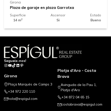
Girona
Plaza de garaje en plaza Garrotxa
Superficie
Ascensor
Estado
2
14 m
Si
Bueno
Segueix-nos!
Instagram
YouTube
TikTok
LinkedIn
Pinterest
Platja d'Aro - Costa
Girona
Brava
Plaça Marquès de Camps 3
Avinguda de la Pau 1,
Platja d'Aro
+34 972 220 110
+34 872 04 65 15
hola@espigul.com
costabrava@espigul.com