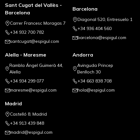
Sant Cugat del Vallès -
Barcelona
Barcelona
Diagonal 520, Entresuelo 1
Carrer Francesc Moragas 7
+34 936 404 560
+34 932 700 782
barcelona@espigul.com
santcugat@espigul.com
Alella - Maresme
Andorra
Rambla Ángel Guimerà 44,
Avinguda Princep
Alella
Benlloch 30
+34 934 299 077
+34 663 838 708
maresme@espigul.com
hola@espigul.com
Madrid
Castelló 8, Madrid
+34 913 439 848
madrid@espigul.com