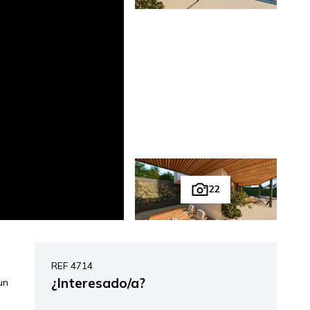
22
REF 4714
¿Interesado/a?
un