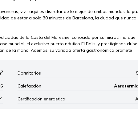
vaneras, vivir aquí es disfrutar de lo mejor de ambos mundos: la pa
didad de estar a solo 30 minutos de Barcelona, la ciudad que nunca
diciadas de la Costa del Maresme, conocida por su microclima que
e mundial, el exclusivo puerto náutico El Balis, y prestigiosos clube
te van de la mano. Además, su variada oferta gastronómica promete
2
m
Dormitorios
6
Calefacción
Aerotermi
Certificación energética
Leaflet
|
©
Mapbox
, ©
OpenStreetM