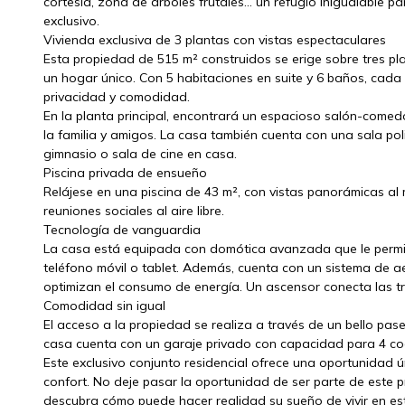
cortesia, zona de arboles frutales… un refugio inigualable pa
exclusivo.
Vivienda exclusiva de 3 plantas con vistas espectaculares
Esta propiedad de 515 m² construidos se erige sobre tres pla
un hogar único. Con 5 habitaciones en suite y 6 baños, cada
privacidad y comodidad.
En la planta principal, encontrará un espacioso salón-comedo
la familia y amigos. La casa también cuenta con una sala p
gimnasio o sala de cine en casa.
Piscina privada de ensueño
Relájese en una piscina de 43 m², con vistas panorámicas al 
reuniones sociales al aire libre.
Tecnología de vanguardia
La casa está equipada con domótica avanzada que le permite 
teléfono móvil o tablet. Además, cuenta con un sistema de ae
optimizan el consumo de energía. Un ascensor conecta las t
Comodidad sin igual
El acceso a la propiedad se realiza a través de un bello p
casa cuenta con un garaje privado con capacidad para 4 co
Este exclusivo conjunto residencial ofrece una oportunidad ún
confort. No deje pasar la oportunidad de ser parte de este 
descubra cómo puede hacer realidad su sueño de vivir en este