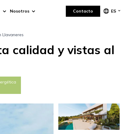
a
Nosotros
Contacto
ES
n Llavaneres
 calidad y vistas al
nergética