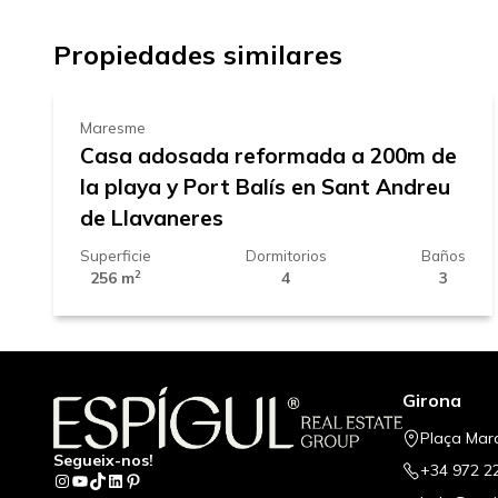
+
599.000 €
−
Propiedades similares
Maresme
Casa adosada reformada a 200m de
la playa y Port Balís en Sant Andreu
de Llavaneres
Superficie
Dormitorios
Baños
2
256 m
4
3
Girona
Plaça Mar
Segueix-nos!
+34 972 2
Instagram
YouTube
TikTok
LinkedIn
Pinterest