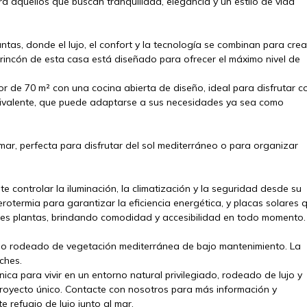
ra aquellos que buscan tranquilidad, elegancia y un estilo de vida
ntas, donde el lujo, el confort y la tecnología se combinan para crea
 rincón de esta casa está diseñado para ofrecer el máximo nivel de
r de 70 m² con una cocina abierta de diseño, ideal para disfrutar c
olivalente, que puede adaptarse a sus necesidades ya sea como
mar, perfecta para disfrutar del sol mediterráneo o para organizar
controlar la iluminación, la climatización y la seguridad desde su
rotermia para garantizar la eficiencia energética, y placas solares 
res plantas, brindando comodidad y accesibilidad en todo momento.
aseo rodeado de vegetación mediterránea de bajo mantenimiento. La
ches.
ica para vivir en un entorno natural privilegiado, rodeado de lujo y
proyecto único. Contacte con nosotros para más información y
 refugio de lujo junto al mar.