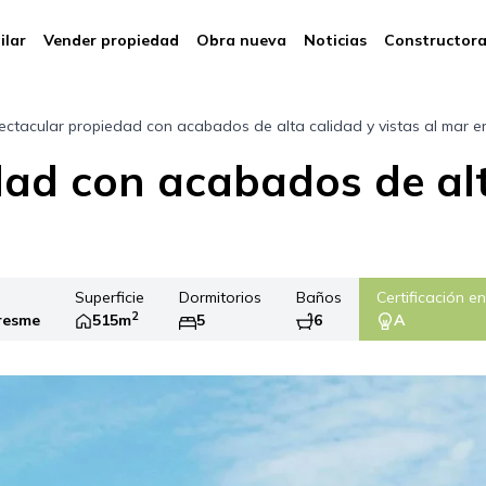
ilar
Vender propiedad
Obra nueva
Noticias
Constructor
ectacular propiedad con acabados de alta calidad y vistas al mar e
ad con acabados de alta
Superficie
Dormitorios
Baños
Certificación e
2
resme
515m
5
6
A