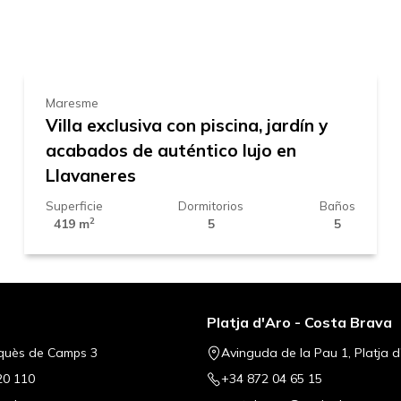
2.100.000 €
Maresme
Villa exclusiva con piscina, jardín y
acabados de auténtico lujo en
Llavaneres
Superficie
Dormitorios
Baños
2
419 m
5
5
Platja d'Aro - Costa Brava
quès de Camps 3
Avinguda de la Pau 1, Platja d
20 110
+34 872 04 65 15