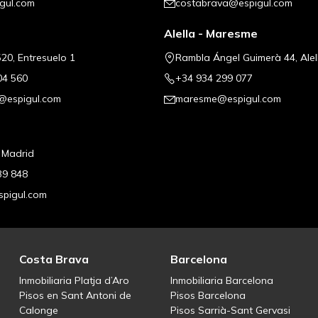
gul.com
costabrava@espigul.com
Alella - Maresme
20, Entresuelo 1
Rambla Ángel Guimerà 44, Alel
04 560
+34 934 299 077
@espigul.com
maresme@espigul.com
, Madrid
39 848
pigul.com
Costa Brava
Barcelona
Inmobiliaria Platja d’Aro
Inmobiliaria Barcelona
Pisos en Sant Antoni de
Pisos Barcelona
Calonge
Pisos Sarrià-Sant Gervasi