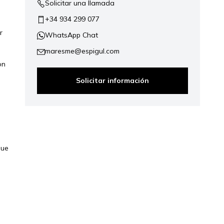
Solicitar una llamada
+34 934 299 077
r
WhatsApp Chat
maresme@espigul.com
on
Solicitar información
que