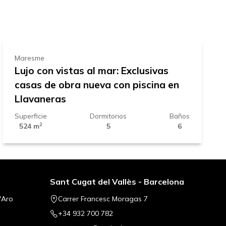
2.590.000 €
Maresme
Lujo con vistas al mar: Exclusivas
casas de obra nueva con piscina en
Llavaneras
Superficie
Dormitorios
Baños
2
524 m
5
6
Sant Cugat del Vallès - Barcelona
'Aro
Carrer Francesc Moragas 7
+34 932 700 782