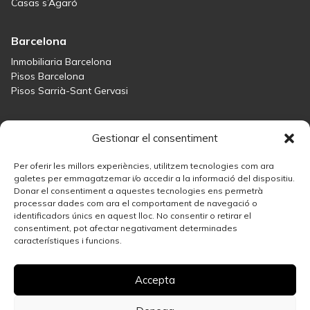
Casas s’Agaró
Barcelona
Inmobiliaria Barcelona
Pisos Barcelona
Pisos Sarrià-Sant Gervasi
Maresme
Gestionar el consentiment
Inmobiliaria Maresme
Casas en venta en Sant Andreu de Llavaneres
Per oferir les millors experiències, utilitzem tecnologies com ara
Casas en venta en Tiana
galetes per emmagatzemar i/o accedir a la informació del dispositiu.
Donar el consentiment a aquestes tecnologies ens permetrà
Casas en venta en Teià
processar dades com ara el comportament de navegació o
Casas en venta Maresme
identificadors únics en aquest lloc. No consentir o retirar el
consentiment, pot afectar negativament determinades
característiques i funcions.
Madrid
Inmobiliaria Madrid
Accepta
Casas en venta en Madrid
Pisos en venta en Madrid Centro