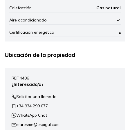
Calefacción
Gas natural
Aire acondicionado
Certificación energética
E
Ubicación de la propiedad
Leaflet
|
©
Mapbox
, ©
OpenStreetMap
+
REF 4406
−
¿Interesado/a?
Solicitar una llamada
+34 934 299 077
WhatsApp Chat
maresme@espigul.com