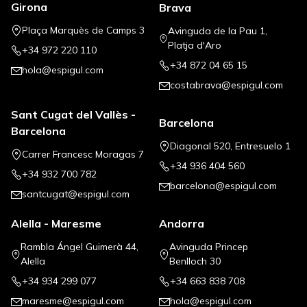
Girona
Brava
Plaça Marquès de Camps 3
Avinguda de la Pau 1,
Platja d'Aro
+34 972 220 110
+34 872 04 65 15
hola@espigul.com
costabrava@espigul.com
Sant Cugat del Vallès -
Barcelona
Barcelona
Diagonal 520, Entresuelo 1
Carrer Francesc Moragas 7
+34 936 404 560
+34 932 700 782
barcelona@espigul.com
santcugat@espigul.com
Alella - Maresme
Andorra
Rambla Ángel Guimerà 44,
Avinguda Princep
Alella
Benlloch 30
+34 934 299 077
+34 663 838 708
maresme@espigul.com
hola@espigul.com