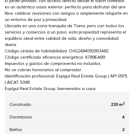
El jardín privado, con acceso directo desde el salón comedor,
es un auténtico oasis exterior: perfecto para disfrutar del aire
libre, celebrar reuniones con amigos o simplemente relajarte en
un entorno de paz y privacidad.
Ubicada en una zona tranquila de Tiana, pero con todos los
servicios y comercios a un paso, esta propiedad representa el
equilibrio ideal entre calidad de vida, diseño y comodidad
diaria.
Código cédula de habitabilidad: CHG2484092803482
Código certificado eficiencia energética: X789EA89
Impuestos y gastos de compraventa no incluidos
No se cobran honorarios al comprador
Identificación profesional: Espígul Real Estate Group | API 0975
| AICAT 5098
Espígul Real Estate Group, bienvenidos a casa
2
Construido
220 m
Dormitorios
4
Baños
2