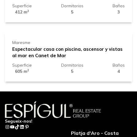
Superficie
Dormitorios
Baños
2
412 m
5
3
1.350.000 €
Maresme
Espectacular casa con piscina, ascensor y vistas
al mar en Canet de Mar
Superficie
Dormitorios
Baños
2
605 m
5
4
Segueix-nos!
Instagram
YouTube
TikTok
LinkedIn
Pinterest
Platja d'Aro - Costa