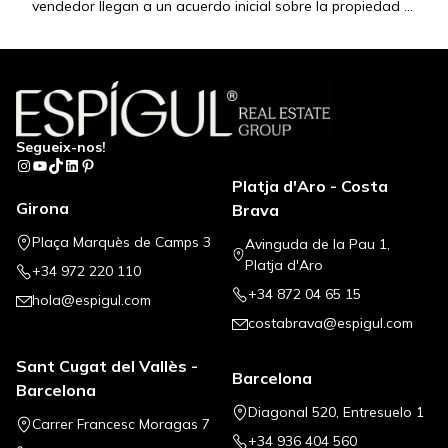
vendedor llegan a un acuerdo inicial sobre la propiedad y
el precio. Este paso es esencial para asegurar…
Segueix-nos!
Instagram
YouTube
TikTok
LinkedIn
Pinterest
Platja d'Aro - Costa
Girona
Brava
Plaça Marquès de Camps 3
Avinguda de la Pau 1,
Platja d'Aro
+34 972 220 110
+34 872 04 65 15
hola@espigul.com
costabrava@espigul.com
Sant Cugat del Vallès -
Barcelona
Barcelona
Diagonal 520, Entresuelo 1
Carrer Francesc Moragas 7
+34 936 404 560