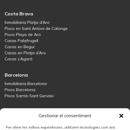
Costa Brava
Inmobiliaria Platja d’Aro
Pisos en Sant Antoni de Calonge
Pisos Playa de Aro
Casas Palafrugell
Casas en Begur
Casas en Platja d’Aro
Casas s’Agaró
Barcelona
Inmobiliaria Barcelona
Pisos Barcelona
Pisos Sarrià-Sant Gervasi
Maresme
Gestionar el consentiment
Inmobiliaria Maresme
Casas en venta en Sant Andreu de Llavaneres
Per oferir les millors experiències, utilitzem tecnologies com ara