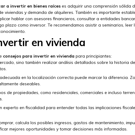
r a invertir en bienes raíces
es adquirir una comprensión sólida de
de viviendas y demanda de alquileres. También es importante establ
plicar hablar con asesores financieros, consultar a entidades bancar
rgo plazo como inversor. Te recomendamos asistir a seminarios, leer 
conocimiento.
vertir en vivienda
de
consejos para invertir en vivienda
para principiantes:
ercado, sino también realizar análisis detallados sobre la historia d
tos.
 adecuada en la localización correcta puede marcar la diferencia. Z
altamente deseables.
tipos de propiedades, como residenciales, comerciales e incluso terre
s.
n experto en fiscalidad para entender todas las implicaciones fiscale
omprar, calcula los posibles ingresos, gastos de mantenimiento, imp
tificar mejores oportunidades y tomar decisiones más informadas.