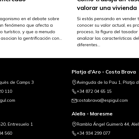
valorar una vivienda
otagonismo en el debate sobre
Si estás pensando en vender tu
e un fenómeno que afecta a
conocer su valor actual, es pr
 o turístico, y que a menudo
proceso, la figura del tasador
asocian la gentrificación con…
analizar las características d
diferentes…
Platja d'Aro - Costa Brava
quès de Camps 3
Avinguda de la Pau 1, Platja d
20 110
+34 872 04 65 15
gul.com
costabrava@espigul.com
Alella - Maresme
20, Entresuelo 1
Rambla Ángel Guimerà 44, Alel
04 560
+34 934 299 077