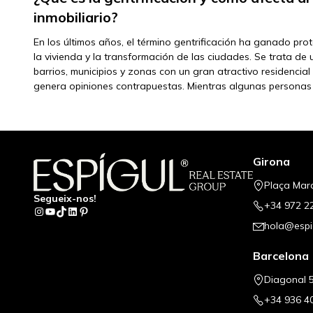
inmobiliario?
En los últimos años, el término gentrificación ha ganado pr
la vivienda y la transformación de las ciudades. Se trata d
barrios, municipios y zonas con un gran atractivo residencial
genera opiniones contrapuestas. Mientras algunas personas 
Girona
Plaça Mar
Segueix-nos!
+34 972 2
Instagram
YouTube
TikTok
LinkedIn
Pinterest
hola@espi
Barcelona
Diagonal 5
+34 936 4