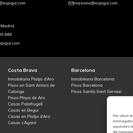
@espigul.com
maresme@espigul.com
, Madrid
39 848
pigul.com
Costa Brava
Barcelona
Inmobiliaria Platja d’Aro
Inmobiliaria Barcelona
Pisos en Sant Antoni de
Pisos Barcelona
Calonge
Pisos Sarrià-Sant Gervasi
Pisos Playa de Aro
Casas Palafrugell
Casas en Begur
Per oferir 
Casas en Platja d’Aro
emmagatzema
Casas s’Agaró
aquestes t
de navegaci