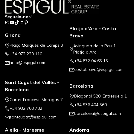
Segueix-nos!
Instagram
YouTube
TikTok
LinkedIn
Pinterest
Platja d'Aro - Costa
Girona
Brava
Plaça Marquès de Camps 3
Avinguda de la Pau 1,
Platja d'Aro
+34 972 220 110
+34 872 04 65 15
hola@espigul.com
costabrava@espigul.com
Sant Cugat del Vallès -
Barcelona
Barcelona
Diagonal 520, Entresuelo 1
Carrer Francesc Moragas 7
+34 936 404 560
+34 932 700 782
barcelona@espigul.com
santcugat@espigul.com
Alella - Maresme
Andorra