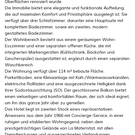
Oberflächen renoviert wurde.
Die Immobilie bietet eine elegante und funktionale Aufteilung,
die auf maximalen Komfort und Privatsphäre ausgelegt ist. Sie
verfügt über drei Schlafzimmer, darunter eine Hauptsuite mit
komplettem Badezimmer, sowie ein zweites, modern
gestaltetes Badezimmer.
Der Wohnbereich besteht aus einem geräumigen Wohn-
Esszimmer und einer separaten offenen Küche, die mit
integrierten Markengeräten (Kühlschrank, Backofen und
Geschirrspüler) ausgestattet ist, ergänzt durch einen separaten
Waschbereich.
Die Wohnung verfügt über 114 m² bebaute Fläche,
Parkettboden, eine Klimaanlage mit Kalt-/Warmwasserkanälen,
elektrische Rollläden und eine ausgezeichnete Helligkeit dank
ihrer Südostausrichtung (SO). Der geschlossene Balkon bietet
einen vielseitigen und komfortablen Raum, der sich ideal eignet,
um ihn das ganze Jahr über zu genießen.
Das Hotel liegt im zweiten Stock eines repräsentativen
Anwesens aus dem Jahr 1966 mit Concierge-Service, in einer
ruhigen und etablierten Wohngegend, neben dem
prestigeträchtigen Gelände von La Maternitat, mit allen
Dienstleistungen und ausgezeichneten Verbindungen.