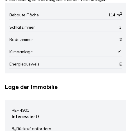
2
Bebaute Fläche
114 m
Schlafzimmer
3
Badezimmer
2
Klimaanlage
Energieausweis
E
Lage der Immobilie
Leaflet
|
©
Mapbox
, ©
OpenStreetMap
+
REF 4901
−
Interessiert?
Rückruf anfordern