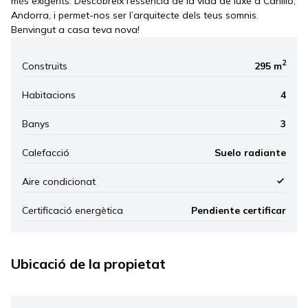
més exigents. Descobreix l’essència de la vida de luxe a Canillo,
Andorra, i permet-nos ser l’arquitecte dels teus somnis.
Benvingut a casa teva nova!
2
Construïts
295 m
Habitacions
4
Banys
3
Calefacció
Suelo radiante
Aire condicionat
Certificació energètica
Pendiente certificar
Ubicació de la propietat
Leaflet
|
©
Mapbox
, ©
OpenStreetMap
+