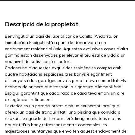
Descripció de la propietat
Benvingut a un oasi de luxe al cor de Canillo, Andorra, on
Immobiliària Espígul està a punt de donar vida a un
enclavament residencial únic. Aquestes exclusives cases d’alta
gamma estan dissenyades per elevar el teu estil de vida a un
nou nivell de sofisticació i confort.
Cadascuna d’aquestes exquisides residències compta amb
quatre habitacions espaioses, tres banys elegantment
dissenyats i dos garatges privats per a la teva comoditat. Els
acabats de primera qualitat són la signatura d’Immobiliària
Espígul, garantint que cada racó de casa teva emani un aire
d’elegància i refinament.
L’exterior és un paradís privat, amb un exuberant jardí que
ofereix un oasi de tranquil·litat i una piscina que convida a
relaxar-se i gaudir de l’entorn serè. Imagina els teus matins
gaudint d’un bany refrescant mentre contemples les
majestuoses muntanyes que envolten aquest enclavament de