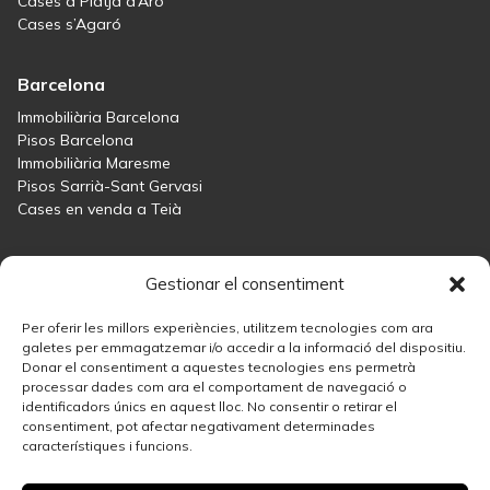
Cases a Platja d’Aro
Cases s’Agaró
Barcelona
Immobiliària Barcelona
Pisos Barcelona
Immobiliària Maresme
Pisos Sarrià-Sant Gervasi
Cases en venda a Teià
Maresme
Gestionar el consentiment
Immobiliària Maresme
Cases en venda a Sant Andreu de Llavaneres
Per oferir les millors experiències, utilitzem tecnologies com ara
Cases en venda a Teià
galetes per emmagatzemar i/o accedir a la informació del dispositiu.
Donar el consentiment a aquestes tecnologies ens permetrà
Cases en venda Maresme
processar dades com ara el comportament de navegació o
identificadors únics en aquest lloc. No consentir o retirar el
consentiment, pot afectar negativament determinades
Madrid
característiques i funcions.
Immobiliària Madrid
Solució immobiliària a Salamanca