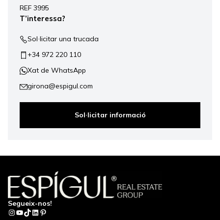
REF 3995
−
T’interessa?
Sol·licitar una trucada
+34 972 220 110
Xat de WhatsApp
girona@espigul.com
Sol·licitar informació
Segueix-nos!
Instagram
YouTube
TikTok
LinkedIn
Pinterest