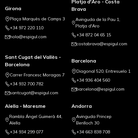
Platja d'Aro - Costa
Girona
Brava
Plaça Marquès de Camps 3
Avinguda de la Pau 1,
Platja d'Aro
+34 972 220 110
+34 872 04 65 15
hola@espigul.com
costabrava@espigul.com
Sant Cugat del Vallès -
Barcelona
Barcelona
Diagonal 520, Entresuelo 1
Carrer Francesc Moragas 7
+34 936 404 560
+34 932 700 782
barcelona@espigul.com
santcugat@espigul.com
Alella - Maresme
Andorra
Rambla Ángel Guimerà 44,
Avinguda Princep
Alella
Benlloch 30
+34 934 299 077
+34 663 838 708