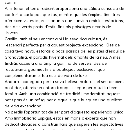
somni.
A l’interior, el terra radiant proporciona una càlida sensació de
confort a cada pas que fas, mentre que les àmplies finestres
ofereixen vistes impressionants que canvien amb les estacions,
des dels verds prats d’estiu fins als paisatges nevats de
l’hivern.
Canillo, amb el seu encant alpí i la seva rica cultura, és
l’escenari perfecte per a aquest projecte excepcional. Des de
casa teva nova, estaràs a pocs passos de les pistes d’esquí de
Grandvalira, el paradís hivernal dels amants de la neu. A més,
tindràs accés a una àmplia gamma de serveis, des de
restaurants gourmet fins a boutiques exclusives, que
complementaran el teu estil de vida de luxe.
Andorra, coneguda per la seva bellesa natural i el seu ambient
acollidor, ofereix un entorn tranquil i segur per a tu i la teva
família. Amb una combinació de tradició i modernitat, aquest
petit país és un refugi per a aquells que busquen una qualitat
de vida excepcional.
No perdis l’oportunitat de ser part d’aquesta experiència única.
Amb Immobiliària Espígul, estàs en mans d’experts que han
dedicat dècades a construir llars que superen les expectatives