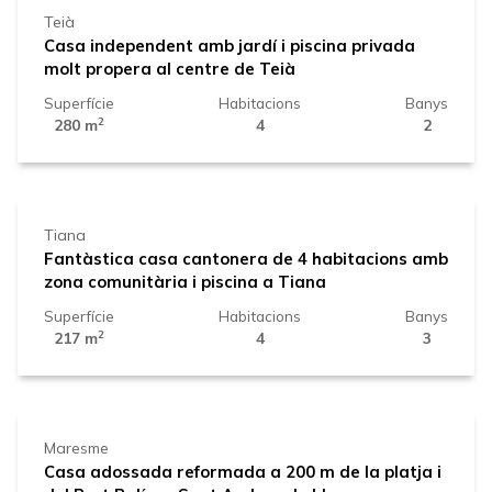
Teià
Casa independent amb jardí i piscina privada
molt propera al centre de Teià
Superfície
Habitacions
Banys
2
280 m
4
2
750.000 €
Tiana
Fantàstica casa cantonera de 4 habitacions amb
zona comunitària i piscina a Tiana
Superfície
Habitacions
Banys
2
217 m
4
3
599.000 €
Maresme
Casa adossada reformada a 200 m de la platja i