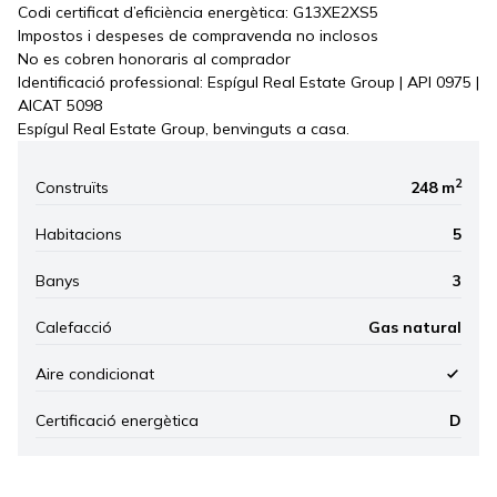
Codi certificat d’eficiència energètica: G13XE2XS5
Impostos i despeses de compravenda no inclosos
No es cobren honoraris al comprador
Identificació professional: Espígul Real Estate Group | API 0975 |
AICAT 5098
Espígul Real Estate Group, benvinguts a casa.
2
Construïts
248 m
Habitacions
5
Banys
3
Calefacció
Gas natural
Aire condicionat
Certificació energètica
D