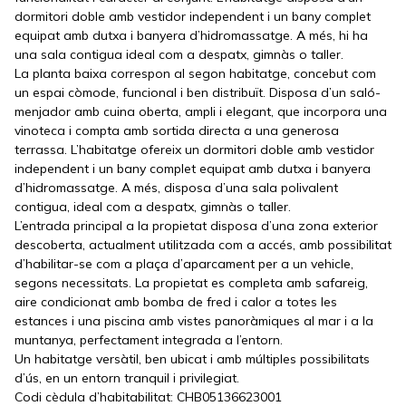
dormitori doble amb vestidor independent i un bany complet
equipat amb dutxa i banyera d’hidromassatge. A més, hi ha
una sala contigua ideal com a despatx, gimnàs o taller.
La planta baixa correspon al segon habitatge, concebut com
un espai còmode, funcional i ben distribuït. Disposa d’un saló-
menjador amb cuina oberta, ampli i elegant, que incorpora una
vinoteca i compta amb sortida directa a una generosa
terrassa. L’habitatge ofereix un dormitori doble amb vestidor
independent i un bany complet equipat amb dutxa i banyera
d’hidromassatge. A més, disposa d’una sala polivalent
contigua, ideal com a despatx, gimnàs o taller.
L’entrada principal a la propietat disposa d’una zona exterior
descoberta, actualment utilitzada com a accés, amb possibilitat
d’habilitar-se com a plaça d’aparcament per a un vehicle,
segons necessitats. La propietat es completa amb safareig,
aire condicionat amb bomba de fred i calor a totes les
estances i una piscina amb vistes panoràmiques al mar i a la
muntanya, perfectament integrada a l’entorn.
Un habitatge versàtil, ben ubicat i amb múltiples possibilitats
d’ús, en un entorn tranquil i privilegiat.
Codi cèdula d’habitabilitat: CHB05136623001