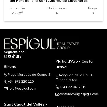
del Port Balís, a Sant Andreu de Llavaneres
Superfície
Habitacions
Banys
2
256 m
4
3
Segueix-nos!
Instagram
YouTube
TikTok
LinkedIn
Pinterest
Platja d'Aro - Costa
Girona
Brava
Plaça Marquès de Camps 3
Avinguda de la Pau 1,
Platja d'Aro
+34 972 220 110
+34 872 04 65 15
hola@espigul.com
costabrava@espigul.com
Sant Cugat del Vallès -
Barcelona