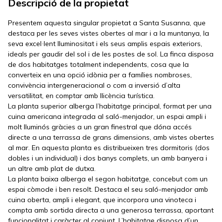
Descripció de la propietat
Presentem aquesta singular propietat a Santa Susanna, que
destaca per les seves vistes obertes al mar i a la muntanya, la
seva excel·lent lluminositat i els seus amplis espais exteriors,
ideals per gaudir del sol i de les postes de sol. La finca disposa
de dos habitatges totalment independents, cosa que la
converteix en una opció idònia per a famílies nombroses,
convivència intergeneracional o com a inversió d’alta
versatilitat, en comptar amb llicència turística.
La planta superior alberga l’habitatge principal, format per una
cuina americana integrada al saló-menjador, un espai ampli i
molt lluminós gràcies a un gran finestral que dóna accés
directe a una terrassa de grans dimensions, amb vistes obertes
al mar. En aquesta planta es distribueixen tres dormitoris (dos
dobles i un individual) i dos banys complets, un amb banyera i
un altre amb plat de dutxa.
La planta baixa alberga el segon habitatge, concebut com un
espai còmode i ben resolt. Destaca el seu saló-menjador amb
cuina oberta, ampli i elegant, que incorpora una vinoteca i
compta amb sortida directa a una generosa terrassa, aportant
funcionalitat i caràcter al conjunt. L’habitatge disposa d’un