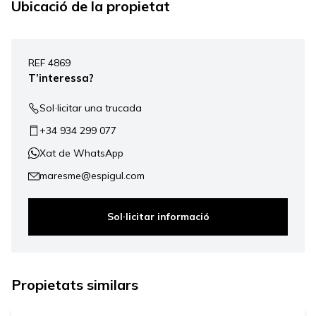
Ubicació de la propietat
Leaflet
|
©
Mapbox
, ©
OpenStreetMap
+
REF 4869
−
T’interessa?
Sol·licitar una trucada
+34 934 299 077
Xat de WhatsApp
maresme@espigul.com
Sol·licitar informació
750.000 €
Propietats similars