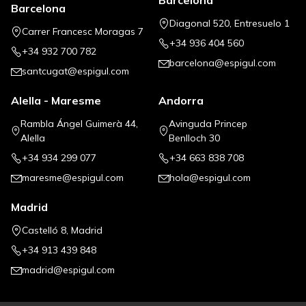
Barcelona
Diagonal 520, Entresuelo 1
Carrer Francesc Moragas 7
+34 936 404 560
+34 932 700 782
barcelona@espigul.com
santcugat@espigul.com
Alella - Maresme
Andorra
Rambla Ángel Guimerà 44,
Avinguda Princep
Alella
Benlloch 30
+34 934 299 077
+34 663 838 708
maresme@espigul.com
hola@espigul.com
Madrid
Castelló 8, Madrid
+34 913 439 848
madrid@espigul.com