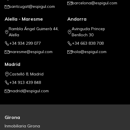
barcelona@espigul.com
santcugat@espigul.com
Alella - Maresme
Andorra
Rambla Ángel Guimerà 44,
Avinguda Princep
Alella
Benlloch 30
+34 934 299 077
+34 663 838 708
maresme@espigul.com
hola@espigul.com
Madrid
Castelló 8, Madrid
+34 913 439 848
madrid@espigul.com
Girona
Inmobiliaria Girona