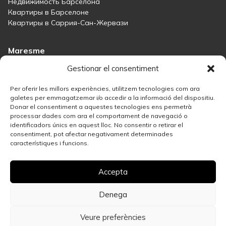
Недвижимость Барселона
Квартиры в Барселоне
Квартиры в Саррия-Сан-Жервази
Maresme
Immobiliària Maresme
Gestionar el consentiment
Дома на продажу в Сант-Андреу-де-Льяванерес
Дома на продажу в Тиане
Per oferir les millors experiències, utilitzem tecnologies com ara
Дома на продажу в Тейе
galetes per emmagatzemar i/o accedir a la informació del dispositiu.
Donar el consentiment a aquestes tecnologies ens permetrà
Дома на продажу в Маресме
processar dades com ara el comportament de navegació o
identificadors únics en aquest lloc. No consentir o retirar el
consentiment, pot afectar negativament determinades
Madrid
característiques i funcions.
Недвижимость в Мадриде
Решение в сфере недвижимости в Саламанке
Accepta
Лучшие районы Мадрида для инвестиций в недвижимость
Дома на продажу в Мадриде
Продайте свою недвижимость
Denega
Квартиры на продажу в центре Мадрида
Veure preferències