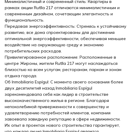
Минималистичный и современный стиль: Квартиры в
рамках акции Rutlla 217 отличаются минималистичным и
современным дизайном, сочетающим элегантность и
функциональность.
Передовая энергоэффективность: Стремясь к устойчивому
развитию, все дома спроектированы для достижения
оптимальной энергоэффективности, обеспечивая меньшее
воздействие на окружающую среду и экономию
потребительских расходов.
Привилегированное расположение: Расположенные в
центре Жироны, жители Rutlla 217 могут наслаждаться
близостью ко всем услугам, ресторанам, паркам и зонам
отдыха города.
Об Inmobiliaria Espígul: С момента своего основания более
двух десятилетий назад Inmobiliaria Espígul
зарекомендовала себя как лидер в строительстве
высококачественного жилья в регионе. Благодаря
непоколебимой приверженности к совершенству и
удовлетворению потребностей клиентов, компания
завоевала завидную репутацию в сфере недвижимости.
Их опыт в проектах нового строительства гарантирует,
что каждая акция Inmobiliaria Espígul является