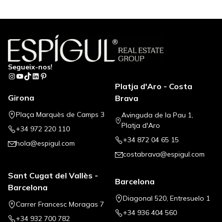
+
−
Segueix-nos!
Instagram
YouTube
TikTok
LinkedIn
Pinterest
Platja d'Aro - Costa
Girona
Brava
Plaça Marquès de Camps 3
Avinguda de la Pau 1,
Platja d'Aro
+34 972 220 110
+34 872 04 65 15
hola@espigul.com
costabrava@espigul.com
Sant Cugat del Vallès -
Barcelona
Barcelona
Diagonal 520, Entresuelo 1
Carrer Francesc Moragas 7
+34 936 404 560
+34 932 700 782