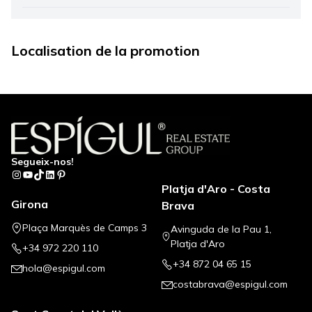
Localisation de la promotion
Leaflet
|
©
Mapbox
, ©
OpenStreetMap
+
−
Segueix-nos!
Instagram
YouTube
TikTok
LinkedIn
Pinterest
Platja d'Aro - Costa
Girona
Brava
Plaça Marquès de Camps 3
Avinguda de la Pau 1,
Platja d'Aro
+34 972 220 110
+34 872 04 65 15
hola@espigul.com
costabrava@espigul.com