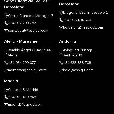
Sant Cugat del Vallès -
Barcelona
Barcelona
Diagonal 520, Entresuelo 1
Carrer Francesc Moragas 7
+34 936 404 560
+34 932 700 782
barcelona@espigul.com
santcugat@espigul.com
Alella - Maresme
Andorra
Rambla Ángel Guimerà 44,
Avinguda Princep
Alella
Benlloch 30
+34 934 299 077
+34 663 838 708
maresme@espigul.com
hola@espigul.com
Madrid
Castelló 8, Madrid
+34 913 439 848
madrid@espigul.com