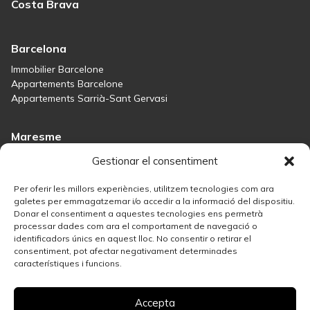
Costa Brava
Barcelona
Immobilier Barcelone
Appartements Barcelone
Appartements Sarrià-Sant Gervasi
Maresme
Inmobiliaria Maresme
Gestionar el consentiment
Maisons à vendre à Sant Andreu de Llavaneres
Maisons à vendre à Tiana
Per oferir les millors experiències, utilitzem tecnologies com ara
Maisons à vendre à Teià
galetes per emmagatzemar i/o accedir a la informació del dispositiu.
Donar el consentiment a aquestes tecnologies ens permetrà
Maisons à vendre Maresme
processar dades com ara el comportament de navegació o
identificadors únics en aquest lloc. No consentir o retirar el
consentiment, pot afectar negativament determinades
Madrid
característiques i funcions.
Immobilière Madrid
Solution immobilière à Salamanque
Accepta
Meilleures zones de Madrid pour investir dans l’immobilier