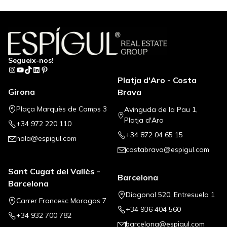
Segueix-nos!
Instagram
YouTube
TikTok
LinkedIn
Pinterest
Platja d'Aro - Costa
Girona
Brava
Plaça Marquès de Camps 3
Avinguda de la Pau 1,
Platja d'Aro
+34 972 220 110
+34 872 04 65 15
hola@espigul.com
costabrava@espigul.com
Sant Cugat del Vallès -
Barcelona
Barcelona
Diagonal 520, Entresuelo 1
Carrer Francesc Moragas 7
+34 936 404 560
+34 932 700 782
barcelona@espigul.com