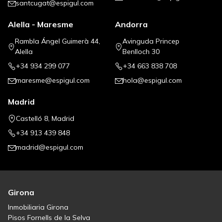
santcugat@espigul.com
Alella - Maresme
Andorra
Rambla Ángel Guimerà 44,
Avinguda Princep
Alella
Benlloch 30
+34 934 299 077
+34 663 838 708
maresme@espigul.com
hola@espigul.com
Madrid
Castelló 8, Madrid
+34 913 439 848
madrid@espigul.com
Girona
Inmobiliaria Girona
Pisos Fornells de la Selva