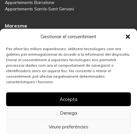
Appartements Barcelone
Appartements Sarrià-Sant Gervasi
Maresme
Inmobiliaria Maresme
Gestionar el consentiment
Maisons à vendre à Sant Andreu de Llavaneres
Maisons à vendre à Tiana
Per oferir les millors experiències, utilitzem tecnologies com ara
Maisons à vendre à Teià
galetes per emmagatzemar i/o accedir a la informació del dispositiu.
Donar el consentiment a aquestes tecnologies ens permetrà
Maisons à vendre Maresme
processar dades com ara el comportament de navegació o
identificadors únics en aquest lloc. No consentir o retirar el
consentiment, pot afectar negativament determinades
Madrid
característiques i funcions.
Immobilière Madrid
Solution immobilière à Salamanque
Accepta
Meilleures zones de Madrid pour investir dans l’immobilier
Maisons à vendre à Madrid
Vendez votre propriété
Denega
Appartements à vendre dans le centre de Madrid
Veure preferències