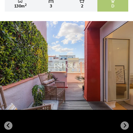
2
130m
3
2
D