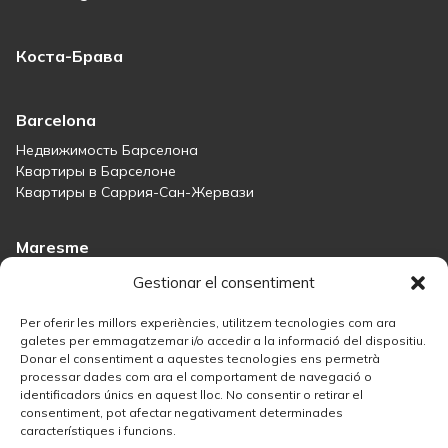
Коста-Брава
Barcelona
Недвижимость Барселона
Квартиры в Барселоне
Квартиры в Саррия-Сан-Жервази
Maresme
Immobiliària Maresme
Gestionar el consentiment
Дома на продажу в Сант-Андреу-де-Льяванерес
Дома на продажу в Тиане
Per oferir les millors experiències, utilitzem tecnologies com ara
Дома на продажу в Тейе
galetes per emmagatzemar i/o accedir a la informació del dispositiu.
Donar el consentiment a aquestes tecnologies ens permetrà
Дома на продажу в Маресме
processar dades com ara el comportament de navegació o
identificadors únics en aquest lloc. No consentir o retirar el
consentiment, pot afectar negativament determinades
Madrid
característiques i funcions.
Недвижимость в Мадриде