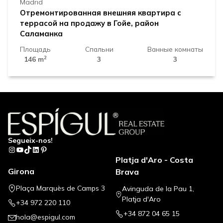
Madrid
Отремонтированная внешняя квартира с
террасой на продажу в Гойе, район
Саламанка
Площадь
Спальни
Ванные комнаты
2
146 m
3
3
Segueix-nos!
Instagram
YouTube
TikTok
LinkedIn
Pinterest
Platja d'Aro - Costa
Girona
Brava
Plaça Marquès de Camps 3
Avinguda de la Pau 1,
Platja d'Aro
+34 972 220 110
+34 872 04 65 15
hola@espigul.com