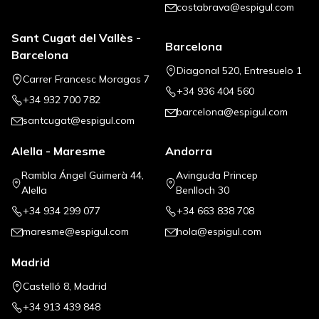
costabrava@espigul.com
Sant Cugat del Vallès -
Barcelona
Barcelona
Diagonal 520, Entresuelo 1
Carrer Francesc Moragas 7
+34 936 404 560
+34 932 700 782
barcelona@espigul.com
santcugat@espigul.com
Alella - Maresme
Andorra
Rambla Ángel Guimerà 44,
Avinguda Princep
Alella
Benlloch 30
+34 934 299 077
+34 663 838 708
maresme@espigul.com
hola@espigul.com
Madrid
Castelló 8, Madrid
+34 913 439 848