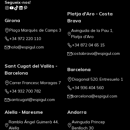
Segueix-nos!
Instagram
YouTube
TikTok
LinkedIn
Pinterest
Platja d'Aro - Costa
Girona
Brava
Plaça Marquès de Camps 3
Avinguda de la Pau 1,
Platja d'Aro
+34 972 220 110
+34 872 04 65 15
hola@espigul.com
costabrava@espigul.com
Sant Cugat del Vallès -
Barcelona
Barcelona
Diagonal 520, Entresuelo 1
Carrer Francesc Moragas 7
+34 936 404 560
+34 932 700 782
barcelona@espigul.com
santcugat@espigul.com
Alella - Maresme
Andorra
Rambla Ángel Guimerà 44,
Avinguda Princep
Alella
Benlloch 30