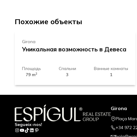
+
330.000 €
−
Похожие объекты
Girona
Уникальная возможность в Девеса
Площадь
Спальни
Ванные комнаты
2
79 m
3
1
Girona
Plaça Mar
Segueix-nos!
+34 972 2
Instagram
YouTube
TikTok
LinkedIn
Pinterest
hola@espi