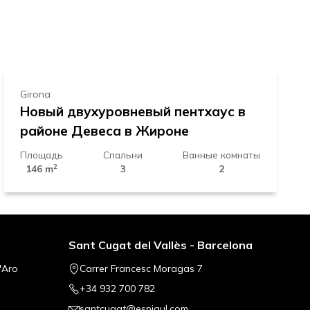
610.000 €
Girona
Новый двухуровневый пентхаус в
районе Девеса в Жироне
Площадь
Спальни
Ванные комнаты
2
146 m
3
2
Sant Cugat del Vallès - Barcelona
'Aro
Carrer Francesc Moragas 7
+34 932 700 782
santcugat@espigul.com