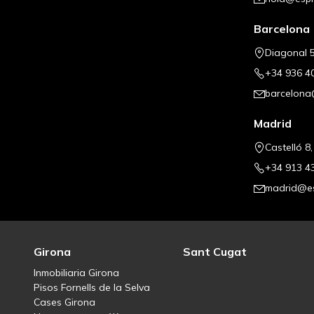
Barcelona
Diagonal 5
+34 936 4
barcelona
Madrid
Castelló 8
+34 913 4
madrid@es
Girona
Sant Cugat
Inmobiliaria Girona
Pisos Fornells de la Selva
Cases Girona