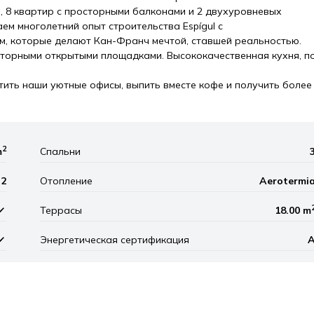
е, 8 квартир с просторными балконами и 2 двухуровневых
ем многолетний опыт строительства Espígul с
м, которые делают Кан-Франч мечтой, ставшей реальностью.
осторными открытыми площадками. Высококачественная кухня, п
тить наши уютные офисы, выпить вместе кофе и получить более
2
m
Спальни
2
Отопление
Aerotermi
Террасы
18.00 m
Энергетическая сертификация
Leaflet
|
©
Mapbox
, ©
OpenStreetM