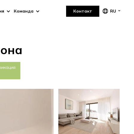
ия
Команда
Контакт
RU
рона
фикация