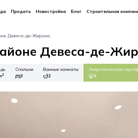
да
Продать
Новостройка
Блог
Строительная компан
йоне Девеса-де-Жирона
районе Девеса-де-Жи
дь
Спальни
Ванные комнаты
Энергетическая серти
2
m
3
2
A