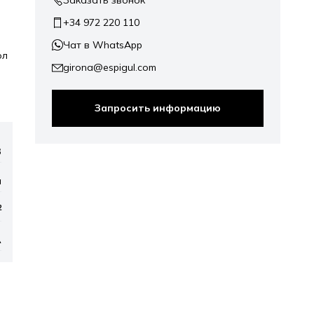
+34 972 220 110
Чат в WhatsApp
ол
girona@espigul.com
Запросить информацию
3
a
2
A
ap