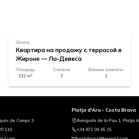
500.000 €
Girona
Квартира на продажу с террасой в
Жироне — Ла-Девеса
Площадь
Спальни
Ванные комнаты
2
122 m
3
2
Platja d'Aro - Costa Brava
quès de Camps 3
Avinguda de la Pau 1, Platja d
20 110
+34 872 04 65 15
gul.com
costabrava@espigul.com