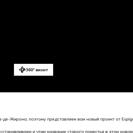
360º визит
а-де-Жирона, поэтому представляем вам новый проект от Espíg
сстанавливаем и чтим название старого поместья в этом новом