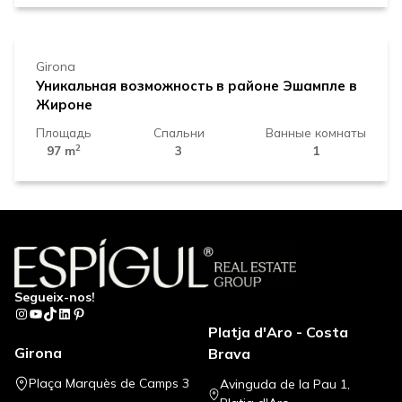
330.000 €
Girona
Уникальная возможность в районе Эшампле в
Жироне
Площадь
Спальни
Ванные комнаты
2
97 m
3
1
Segueix-nos!
Instagram
YouTube
TikTok
LinkedIn
Pinterest
Platja d'Aro - Costa
Girona
Brava
Plaça Marquès de Camps 3
Avinguda de la Pau 1,