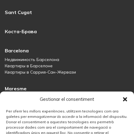
Sant Cugat
Коста-Брава
Barcelona
Недвижимость Барселона
Квартиры в Барселоне
Квартиры в Саррия-Сан-Жервази
Maresme
Immobiliària Maresme
Gestionar el consentiment
Дома на продажу в Сант-Андреу-де-Льяванерес
Дома на продажу в Тиане
Per oferir les millors experiències, utilitzem tecnologies com ara
Дома на продажу в Тейе
galetes per emmagatzemar i/o accedir a la informació del dispositiu.
Donar el consentiment a aquestes tecnologies ens permetrà
Дома на продажу в Маресме
processar dades com ara el comportament de navegació o
identificadors únics en aquest lloc. No consentir o retirar el