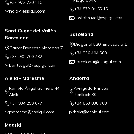
Platja d'Aro
+34 972 220 110
+34 872 04 65 15
hola@espigul.com
costabrava@espigul.com
Sant Cugat del Vallès -
Barcelona
Barcelona
Diagonal 520, Entresuelo 1
Carrer Francesc Moragas 7
+34 936 404 560
+34 932 700 782
barcelona@espigul.com
santcugat@espigul.com
Alella - Maresme
Andorra
Rambla Ángel Guimerà 44,
Avinguda Princep
Alella
Benlloch 30
+34 934 299 077
+34 663 838 708
maresme@espigul.com
hola@espigul.com
Madrid