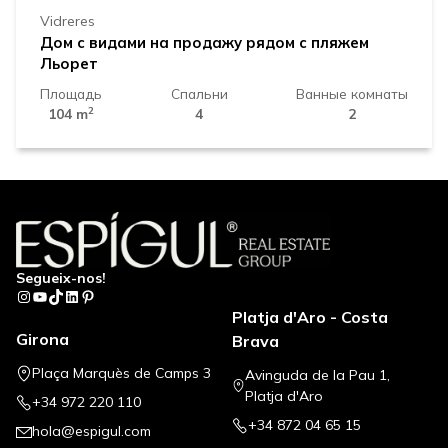
Vidreres
Дом с видами на продажу рядом с пляжем
Льорет
Площадь
Спальни
Ванные комнаты
2
104 m
4
2
Segueix-nos!
Instagram
YouTube
TikTok
LinkedIn
Pinterest
Platja d'Aro - Costa
Girona
Brava
Plaça Marquès de Camps 3
Avinguda de la Pau 1,
Platja d'Aro
+34 972 220 110
+34 872 04 65 15
hola@espigul.com