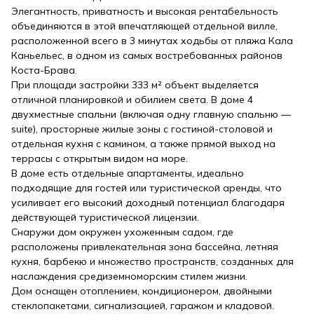
Элегантность, приватность и высокая рентабельность
объединяются в этой впечатляющей отдельной вилле,
расположенной всего в 3 минутах ходьбы от пляжа Кала
Каньельес, в одном из самых востребованных районов
Коста-Брава.
При площади застройки 333 м² объект выделяется
отличной планировкой и обилием света. В доме 4
двухместные спальни (включая одну главную спальню —
suite), просторные жилые зоны с гостиной-столовой и
отдельная кухня с камином, а также прямой выход на
террасы с открытым видом на море.
В доме есть отдельные апартаменты, идеально
подходящие для гостей или туристической аренды, что
усиливает его высокий доходный потенциал благодаря
действующей туристической лицензии.
Снаружи дом окружен ухоженным садом, где
расположены привлекательная зона бассейна, летняя
кухня, барбекю и множество пространств, созданных для
наслаждения средиземноморским стилем жизни.
Дом оснащен отоплением, кондиционером, двойными
стеклопакетами, сигнализацией, гаражом и кладовой.