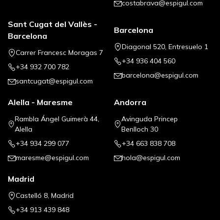
costabrava@espigul.com
Sant Cugat del Vallès -
Barcelona
Barcelona
Diagonal 520, Entresuelo 1
Carrer Francesc Moragas 7
+34 936 404 560
+34 932 700 782
barcelona@espigul.com
santcugat@espigul.com
Alella - Maresme
Andorra
Rambla Ángel Guimerà 44,
Avinguda Princep
Alella
Benlloch 30
+34 934 299 077
+34 663 838 708
maresme@espigul.com
hola@espigul.com
Madrid
Castelló 8, Madrid
+34 913 439 848