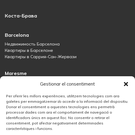
Коста-Брава
Barcelona
Недвижимость Барселона
Квартиры в Барселоне
Квартиры в Саррия-Сан-Жервази
Maresme
Immobiliària Maresme
Gestionar el consentiment
Дома на продажу в Сант-Андреу-де-Льяванерес
Дома на продажу в Тиане
Per oferir les millors experiències, utilitzem tecnologies com ara
Дома на продажу в Тейе
galetes per emmagatzemar i/o accedir a la informació del dispositiu.
Donar el consentiment a aquestes tecnologies ens permetrà
Дома на продажу в Маресме
processar dades com ara el comportament de navegació o
identificadors únics en aquest lloc. No consentir o retirar el
consentiment, pot afectar negativament determinades
Madrid
característiques i funcions.
Недвижимость в Мадриде