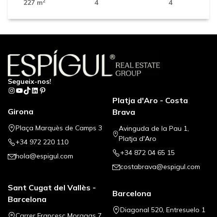
2
227 m
4
4
Segueix-nos!
Instagram
YouTube
TikTok
LinkedIn
Pinterest
Platja d'Aro - Costa
Girona
Brava
Plaça Marquès de Camps 3
Avinguda de la Pau 1,
Platja d'Aro
+34 972 220 110
+34 872 04 65 15
hola@espigul.com
costabrava@espigul.com
Sant Cugat del Vallès -
Barcelona
Barcelona
Diagonal 520, Entresuelo 1
Carrer Francesc Moragas 7