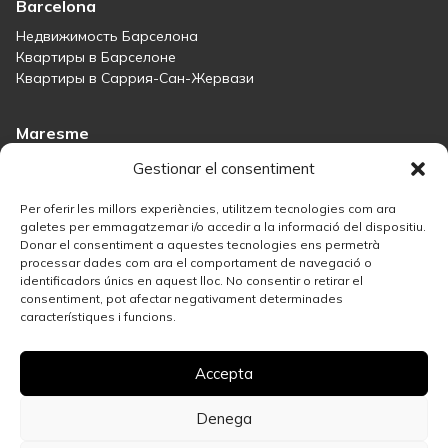
Barcelona
Недвижимость Барселона
Квартиры в Барселоне
Квартиры в Саррия-Сан-Жервази
Maresme
Immobiliària Maresme
Gestionar el consentiment
Дома на продажу в Сант-Андреу-де-Льяванерес
Дома на продажу в Тиане
Per oferir les millors experiències, utilitzem tecnologies com ara
Дома на продажу в Тейе
galetes per emmagatzemar i/o accedir a la informació del dispositiu.
Donar el consentiment a aquestes tecnologies ens permetrà
Дома на продажу в Маресме
processar dades com ara el comportament de navegació o
identificadors únics en aquest lloc. No consentir o retirar el
consentiment, pot afectar negativament determinades
Madrid
característiques i funcions.
Недвижимость в Мадриде
Решение в сфере недвижимости в Саламанке
Accepta
Лучшие районы Мадрида для инвестиций в недвижимость
Дома на продажу в Мадриде
Продайте свою недвижимость
Denega
Квартиры на продажу в центре Мадрида