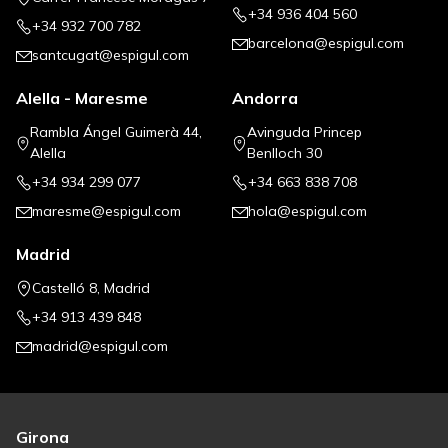
+34 936 404 560
+34 932 700 782
barcelona@espigul.com
santcugat@espigul.com
Alella - Maresme
Andorra
Rambla Ángel Guimerà 44,
Avinguda Princep
Alella
Benlloch 30
+34 934 299 077
+34 663 838 708
maresme@espigul.com
hola@espigul.com
Madrid
Castelló 8, Madrid
+34 913 439 848
madrid@espigul.com
Girona