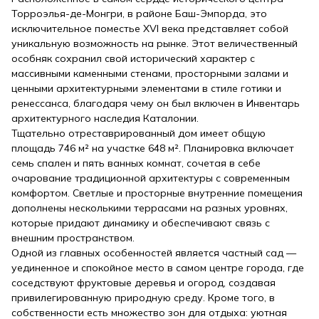
Торроэлья-де-Монгри, в районе Баш-Эмпорда, это
исключительное поместье XVI века представляет собой
уникальную возможность на рынке. Этот величественный
особняк сохранил свой исторический характер с
массивными каменными стенами, просторными залами и
ценными архитектурными элементами в стиле готики и
ренессанса, благодаря чему он был включен в Инвентарь
архитектурного наследия Каталонии.
Тщательно отреставрированный дом имеет общую
площадь 746 м² на участке 648 м². Планировка включает
семь спален и пять ванных комнат, сочетая в себе
очарование традиционной архитектуры с современным
комфортом. Светлые и просторные внутренние помещения
дополнены несколькими террасами на разных уровнях,
которые придают динамику и обеспечивают связь с
внешним пространством.
Одной из главных особенностей является частный сад —
уединенное и спокойное место в самом центре города, где
соседствуют фруктовые деревья и огород, создавая
привилегированную природную среду. Кроме того, в
собственности есть множество зон для отдыха: уютная