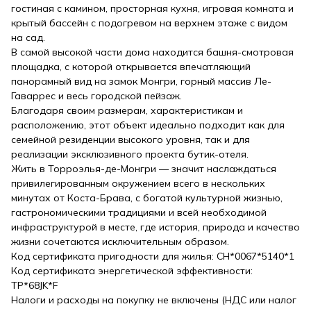
гостиная с камином, просторная кухня, игровая комната и
крытый бассейн с подогревом на верхнем этаже с видом
на сад.
В самой высокой части дома находится башня-смотровая
площадка, с которой открывается впечатляющий
панорамный вид на замок Монгри, горный массив Ле-
Гаваррес и весь городской пейзаж.
Благодаря своим размерам, характеристикам и
расположению, этот объект идеально подходит как для
семейной резиденции высокого уровня, так и для
реализации эксклюзивного проекта бутик-отеля.
Жить в Торроэлья-де-Монгри — значит наслаждаться
привилегированным окружением всего в нескольких
минутах от Коста-Брава, с богатой культурной жизнью,
гастрономическими традициями и всей необходимой
инфраструктурой в месте, где история, природа и качество
жизни сочетаются исключительным образом.
Код сертификата пригодности для жилья: CH*0067*5140*1
Код сертификата энергетической эффективности:
TP*68JK*F
Налоги и расходы на покупку не включены (НДС или налог