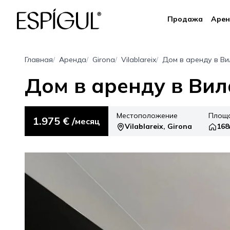
Продажа
Арен
Главная
Аренда
Girona
Vilablareix
Дом в аренду в В
Дом в аренду в Ви
Местоположение
Площ
1.975 € /
месяц
Vilablareix, Girona
16