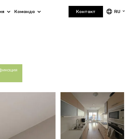
ия
Команда
Контакт
RU
ификация