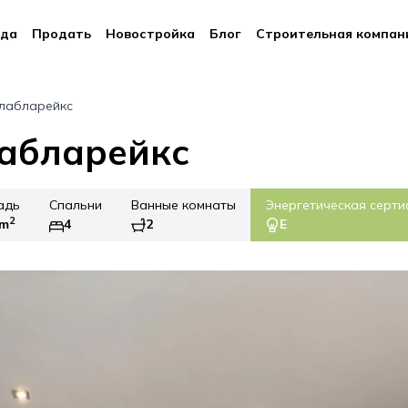
да
Продать
Новостройка
Блог
Строительная компан
илабларейкс
лабларейкс
адь
Спальни
Ванные комнаты
Энергетическая серт
2
8m
4
2
E