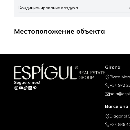
Кондиционирование воздуха
Местоположение объекта
+
−
Girona
Plaça Mar
Segueix-nos!
+34 972 2
Instagram
YouTube
TikTok
LinkedIn
Pinterest
hola@espi
Barcelona
Diagonal 5
+34 936 4