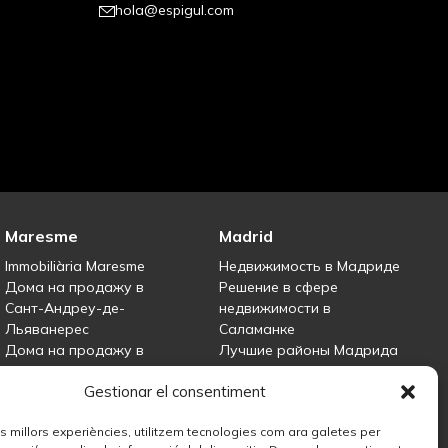
hola@espigul.com
Maresme
Madrid
Immobiliària Maresme
Недвижимость в Мадриде
Дома на продажу в
Решение в сфере
Сант-Андреу-де-
недвижимости в
Льяванерес
Саламанке
Дома на продажу в
Лучшие районы Мадрида
Тиане
для инвестиций в
Gestionar el consentiment
Дома на продажу в Тейе
недвижимость
Дома на продажу в
Дома на продажу в
les millors experiències, utilitzem tecnologies com ara galetes per
Маресме
Мадриде