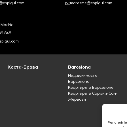
@espigul.com
maresme@espigul.com
, Madrid
39 848
pigul.com
Коста-Брава
Barcelona
Недвижимость
Барселона
Квартиры в Барселоне
Квартиры в Саррия-Сан-
Жервази
Per oferir 