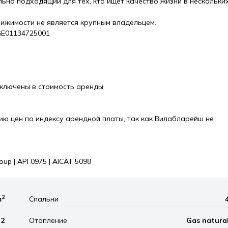
ьно подходящий для тех, кто ищет качество жизни в нескольки
ижимости не является крупным владельцем.
GE01134725001
включены в стоимость аренды
ю цен по индексу арендной платы, так как Вилабларейш не
up | API 0975 | AICAT 5098
2
m
Спальни
2
Отопление
Gas natura