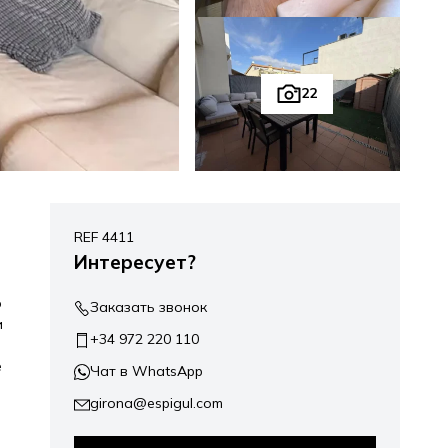
22
REF 4411
Интересует?
ю
Заказать звонок
и
+34 972 220 110
е
Чат в WhatsApp
girona@espigul.com