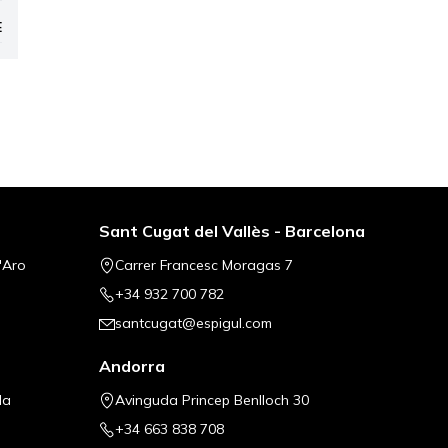
E
ap
Sant Cugat del Vallès - Barcelona
'Aro
Carrer Francesc Moragas 7
+34 932 700 782
santcugat@espigul.com
Andorra
la
Avinguda Princep Benlloch 30
+34 663 838 708