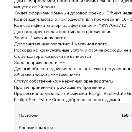
Дом с очарованием, простором и безмятежностью, идеал
минутах от Жироны.
Будет оформлен обычный договор аренды. Объект недв
Код свидетельства о пригодности для проживания: CCH
Код сертификата энергоэффективности: YBW76ED7TZ
Договор аренды для постоянного проживания
Залоги: 1 месячная плата
Дополнительные гарантии: 1 месячная плата
Расходы на коммунальные услуги и прочие расходы не 
С арендатора комиссия не взимается
Зона напряженности: НЕТ
Данный объект недвижимости не подлежит регулировани
объявлен зоной напряженности.
Статус собственника: не крупный арендодатель
Прочие применимые расходы: не применимо
Профессиональная идентификация: Espígul Real Estate Gro
Espígul Real Estate Group, добро пожаловать домой
Построен
168 
Ванные комнаты