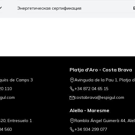
Энергетическая сертификация
Leaflet
|
©
Mapbox
, ©
OpenStreetM
Platja d'Aro - Costa Brava
quès de Camps 3
Avinguda de la Pau 1, Platja d
20 110
+34 872 04 65 15
gul.com
costabrava@espigul.com
Alella - Maresme
20, Entresuelo 1
Rambla Ángel Guimerà 44, Alel
04 560
+34 934 299 077