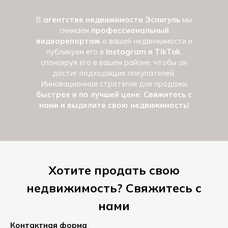
В
агентстве недвижимости Эспигуль
мы
снимаем
профессиональный
видеорепортаж
о вашей недвижимости и
публикуем его в
Instagram и TikTok
,
спонсируя его в вашем районе, чтобы он
достиг подходящих покупателей.
Инновационная стратегия для продажи
быстрее и по лучшей цене
.
Свяжитесь с
нами и выделите свою недвижимость!
Хотите продать свою
недвижимость? Свяжитесь с
нами
Контактная форма