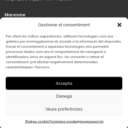
Maresme
Immobiliària Maresme
Gestionar el consentiment
Дома на продажу в Сант-Андреу-де-Льяванерес
Дома на продажу в Тиане
Per oferir les millors experiències, utilitzem tecnologies com ara
Дома на продажу в Тейе
galetes per emmagatzemar i/o accedir a la informació del dispositiu.
Donar el consentiment a aquestes tecnologies ens permetrà
Дома на продажу в Маресме
processar dades com ara el comportament de navegació o
identificadors únics en aquest lloc. No consentir o retirar el
consentiment, pot afectar negativament determinades
Madrid
característiques i funcions.
Недвижимость в Мадриде
Решение в сфере недвижимости в Саламанке
Accepta
Лучшие районы Мадрида для инвестиций в недвижимость
Дома на продажу в Мадриде
Продайте свою недвижимость
Denega
Квартиры на продажу в центре Мадрида
Veure preferències
Файлы cookie
Политика конфиденциальности
© 2026 Espígul. Все права защищены.