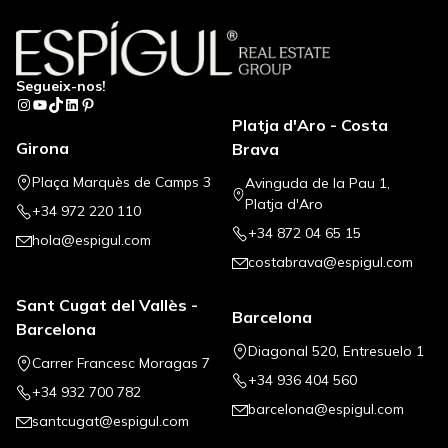
Segueix-nos!
Instagram
YouTube
TikTok
LinkedIn
Pinterest
Platja d'Aro - Costa
Girona
Brava
Plaça Marquès de Camps 3
Avinguda de la Pau 1,
Platja d'Aro
+34 972 220 110
+34 872 04 65 15
hola@espigul.com
costabrava@espigul.com
Sant Cugat del Vallès -
Barcelona
Barcelona
Diagonal 520, Entresuelo 1
Carrer Francesc Moragas 7
+34 936 404 560
+34 932 700 782
barcelona@espigul.com
santcugat@espigul.com