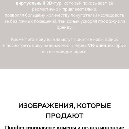
виртуальный 3D-тур
, который показывает ее
реалистично и привлекательно,
позволяя большему количеству покупателей исследовать
ее без личных посещений, тем самым ускоряя продажу или
аренду.
Кроме того, покупатели могут прийти в наши офисы
и посмотреть вашу недвижимость через
VR-очки
, которые
есть в каждом офисе.
ИЗОБРАЖЕНИЯ, КОТОРЫЕ
ПРОДАЮТ
Профессиональные камеры и редактирование