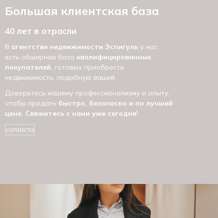
Большая клиентская база
40 лет в отрасли
В
агентстве недвижимости Эспигуль
у нас
есть обширная база
квалифицированных
покупателей
, готовых приобрести
недвижимость, подобную вашей.
Доверьтесь нашему профессионализму и опыту,
чтобы продать
быстро, безопасно и по лучшей
цене. Свяжитесь с нами уже сегодня!
contacta