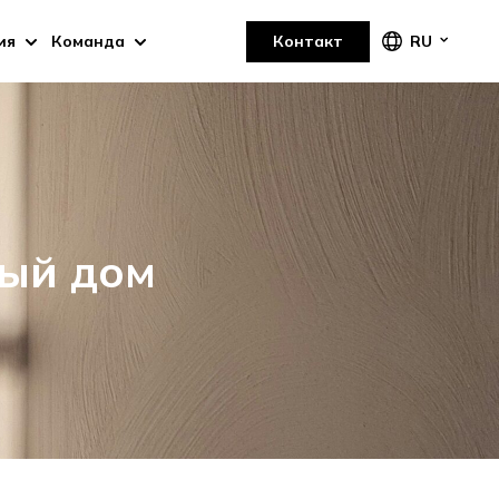
ия
Команда
Контакт
RU
ый дом