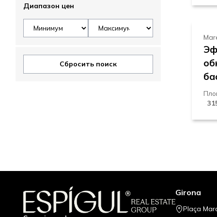
9
Диапазон цен
Mar
Эф
об
Сбросить поиск
ба
Пло
31
Girona
Plaça Mar