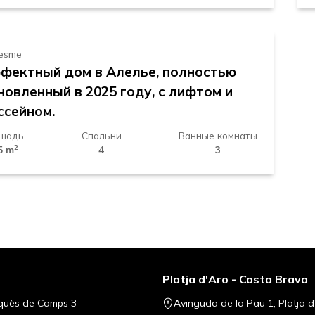
90.000 €
esme
фектный дом в Алелье, полностью
новленный в 2025 году, с лифтом и
ссейном.
щадь
Спальни
Ванные комнаты
2
5 m
4
3
Platja d'Aro - Costa Brava
quès de Camps 3
Avinguda de la Pau 1, Platja d