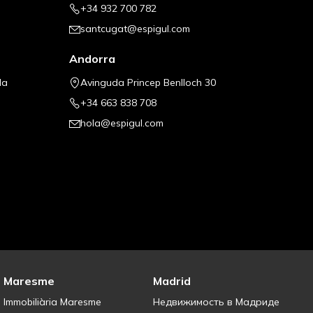
+34 932 700 782
santcugat@espigul.com
Andorra
la
Avinguda Princep Benlloch 30
+34 663 838 708
hola@espigul.com
Maresme
Madrid
Immobiliària Maresme
Недвижимость в Мадриде