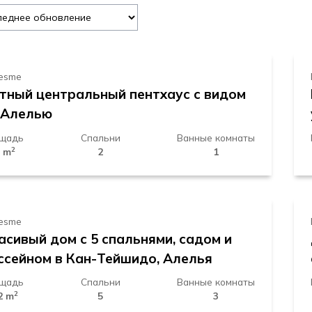
49.000 €
esme
тный центральный пентхаус с видом
 Алелью
щадь
Спальни
Ванные комнаты
2
 m
2
1
.200.000 €
esme
асивый дом с 5 спальнями, садом и
ссейном в Кан-Тейшидо, Алелья
щадь
Спальни
Ванные комнаты
2
2 m
5
3