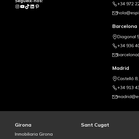
Segueix-nos!
+34 972 2
Instagram
YouTube
TikTok
LinkedIn
Pinterest
hola@espi
Barcelona
Diagonal 5
+34 936 4
barcelona
Madrid
Castelló 8
+34 913 4
madrid@es
Girona
Sant Cugat
Inmobiliaria Girona