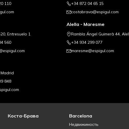
20 110
+34 872 04 65 15
gul.com
costabrava@espigul.com
Alella - Maresme
20, Entresuelo 1
Rambla Ángel Guimerà 44, Alel
04 560
+34 934 299 077
@espigul.com
maresme@espigul.com
, Madrid
39 848
pigul.com
Коста-Брава
Barcelona
Недвижимость