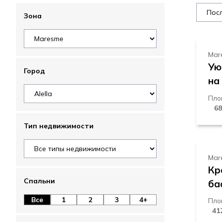
3
Зона
Mar
Ую
Город
на
Пло
68
1
Тип недвижимости
Mar
Кр
Спальни
ба
Все
1
2
3
4+
Пло
41