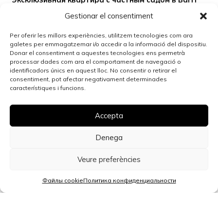
Vell Жироны
Gestionar el consentiment
Площадь
Спальни
Ванные комнаты
30.000 €
2
185 m
4
3
Per oferir les millors experiències, utilitzem tecnologies com ara
galetes per emmagatzemar i/o accedir a la informació del dispositiu.
Donar el consentiment a aquestes tecnologies ens permetrà
processar dades com ara el comportament de navegació o
Girona
identificadors únics en aquest lloc. No consentir o retirar el
Парковочное место на продажу в районе Мигдия,
consentiment, pot afectar negativament determinades
Жирона
característiques i funcions.
Площадь
Лифт
Статус
21.000 €
2
10 m
Нет
Отличное
Accepta
Denega
Girona
Парковочное место на площади Гарротча
Veure preferències
Площадь
Лифт
Статус
27.000 €
Файлы cookie
Политика конфиденциальности
2
14 m
Да
Хорошее
Girona