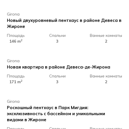
Girona
Новый двухуровневый пентхаус в районе Девеса в
Жироне
Площадь
Спальни
Ванные комнаты
625.000 €
2
146 m
3
2
Girona
Новая квартира в районе Девеса-де-Жирона
Площадь
Спальни
Ванные комнаты
1.700.000 €
2
171 m
3
2
Girona
Роскошный пентхаус в Парк Мигдия:
эксклюзивность с бассейном и уникальными
видами в Жироне
Площадь
Спальни
Ванные комнаты