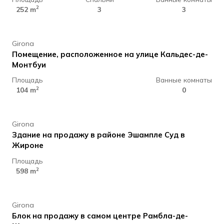
210.000 €
2
252 m
3
3
Girona
Помещение, расположенное на улице Кальдес-де-
Монтбуи
Площадь
Ванные комнаты
990.000 €
2
104 m
0
Girona
Здание на продажу в районе Эшампле Суд в
Жироне
Площадь
1.950.000 €
2
598 m
Girona
Блок на продажу в самом центре Рамбла-де-