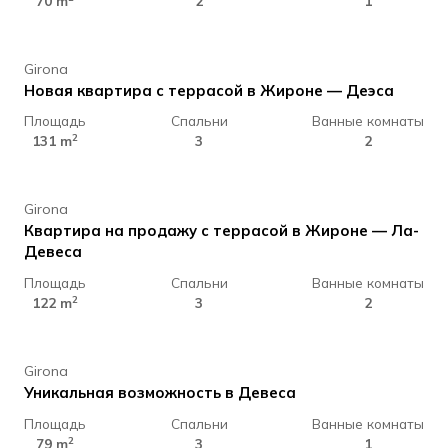
495.000 €
70 m
2
1
Girona
Новая квартира с террасой в Жироне — Деэса
Площадь
Спальни
Ванные комнаты
500.000 €
2
131 m
3
2
Girona
Квартира на продажу с террасой в Жироне — Ла-
Девеса
Площадь
Спальни
Ванные комнаты
330.000 €
2
122 m
3
2
Girona
Уникальная возможность в Девеса
Площадь
Спальни
Ванные комнаты
385.000 €
2
79 m
3
1