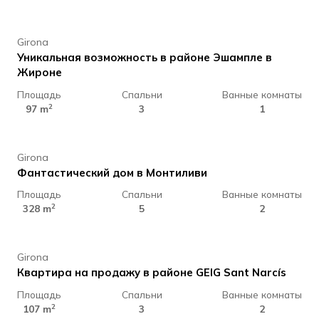
Girona
Уникальная возможность в районе Эшампле в
Жироне
Площадь
Спальни
Ванные комнаты
1.100.000 €
2
97 m
3
1
Girona
Фантастический дом в Монтиливи
Площадь
Спальни
Ванные комнаты
310.000 €
2
328 m
5
2
Girona
Квартира на продажу в районе GEIG Sant Narcís
Площадь
Спальни
Ванные комнаты
340.000 €
2
107 m
3
2