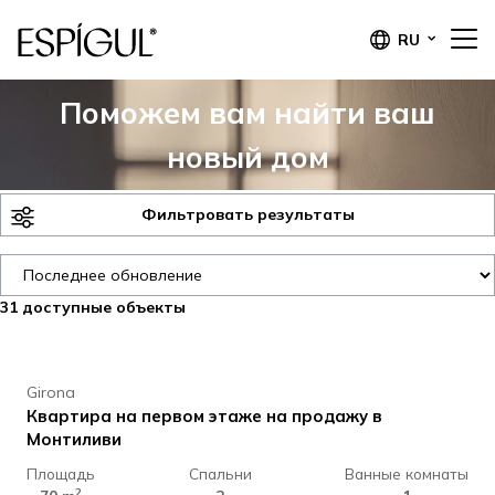
RU
Поможем вам найти ваш
новый дом
Фильтровать результаты
31
доступные объекты
325.000 €
Girona
Квартира на первом этаже на продажу в
Монтиливи
Площадь
Спальни
Ванные комнаты
2