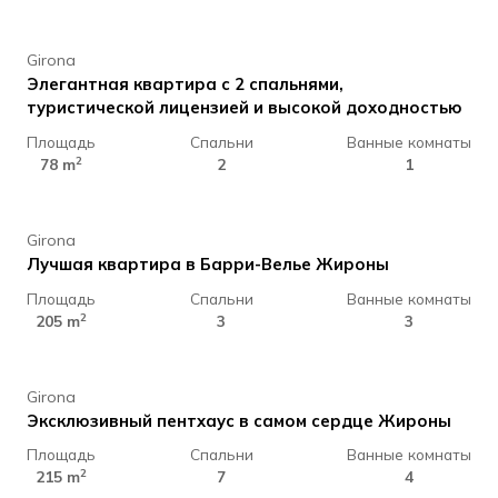
Girona
Элегантная квартира с 2 спальнями,
туристической лицензией и высокой доходностью
Площадь
Спальни
Ванные комнаты
1.250.000 €
2
78 m
2
1
Girona
Лучшая квартира в Барри-Велье Жироны
Площадь
Спальни
Ванные комнаты
1.200.000 €
2
205 m
3
3
Girona
Эксклюзивный пентхаус в самом сердце Жироны
Площадь
Спальни
Ванные комнаты
610.000 €
2
215 m
7
4