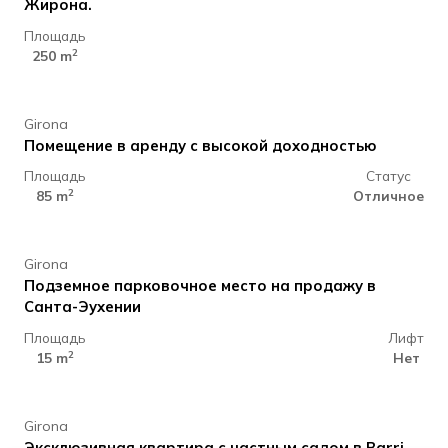
Жирона.
Площадь
140.000 €
2
250 m
Girona
Помещение в аренду с высокой доходностью
Площадь
Статус
18.000 €
2
85 m
Отличное
Girona
Подземное парковочное место на продажу в
Санта-Эухении
Площадь
Лифт
635.000 €
2
15 m
Нет
Girona
Эксклюзивная квартира с частным садом в Barri