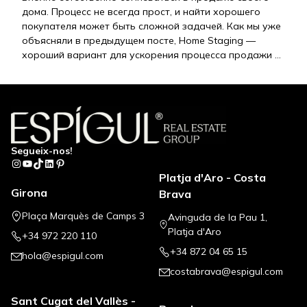
дома. Процесс не всегда прост, и найти хорошего
покупателя может быть сложной задачей. Как мы уже
объясняли в предыдущем посте, Home Staging —
хороший вариант для ускорения процесса продажи и
успешного его завершения. В Espígul мы
консультируем вас на протяжении всей процедуры
купли-продажи. Доверьтесь нашим профессионалам,
мы назначим вам…
Segueix-nos!
Instagram
YouTube
TikTok
LinkedIn
Pinterest
Platja d'Aro - Costa
Girona
Brava
Plaça Marquès de Camps 3
Avinguda de la Pau 1,
Platja d'Aro
+34 972 220 110
+34 872 04 65 15
hola@espigul.com
costabrava@espigul.com
Sant Cugat del Vallès -