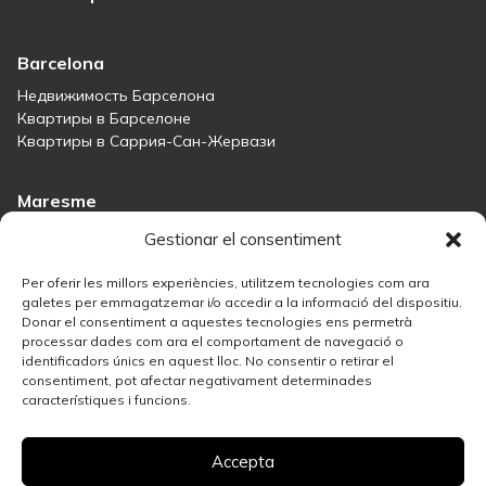
Barcelona
Недвижимость Барселона
Квартиры в Барселоне
Квартиры в Саррия-Сан-Жервази
Maresme
Immobiliària Maresme
Gestionar el consentiment
Дома на продажу в Сант-Андреу-де-Льяванерес
Дома на продажу в Тиане
Per oferir les millors experiències, utilitzem tecnologies com ara
Дома на продажу в Тейе
galetes per emmagatzemar i/o accedir a la informació del dispositiu.
Donar el consentiment a aquestes tecnologies ens permetrà
Дома на продажу в Маресме
processar dades com ara el comportament de navegació o
identificadors únics en aquest lloc. No consentir o retirar el
consentiment, pot afectar negativament determinades
Madrid
característiques i funcions.
Недвижимость в Мадриде
Решение в сфере недвижимости в Саламанке
Accepta
Лучшие районы Мадрида для инвестиций в недвижимость
Дома на продажу в Мадриде