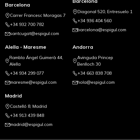
Barcelona
Barcelona
Diagonal 520, Entresuelo 1
Carrer Francesc Moragas 7
+34 936 404 560
+34 932 700 782
barcelona@espigul.com
santcugat@espigul.com
Alella - Maresme
Andorra
Rambla Ángel Guimerà 44,
Avinguda Princep
Alella
Benlloch 30
+34 934 299 077
+34 663 838 708
maresme@espigul.com
hola@espigul.com
Madrid
Castelló 8, Madrid
+34 913 439 848
madrid@espigul.com