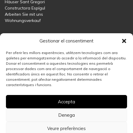
Sant Cugat del Vallès
Chalet zum Verkauf im Viertel Arxiu von Sant Cugat
del Vallès
Fläche
Schlafzimmer
Badezimmer
Gestionar el consentiment
1.245.000 €
2
591 m
7
5
Per oferir les millors experiències, utilitzem tecnologies com ara
galetes per emmagatzemar i/o accedir a la informació del dispositiu.
Donar el consentiment a aquestes tecnologies ens permetrà
Sant Cugat del Vallès
processar dades com ara el comportament de navegació o
Chalet zum Verkauf in Mirasol
identificadors únics en aquest lloc. No consentir o retirar el
consentiment, pot afectar negativament determinades
Fläche
Schlafzimmer
Badezimmer
característiques i funcions.
1.980.000 €
2
535 m
5
4
Accepta
Sant Cugat del Vallès
Außergewöhnliche Villa zum Verkauf in Arxiu, Sant
Denega
Cugat del Vallès
Veure preferències
Fläche
Schlafzimmer
Badezimmer