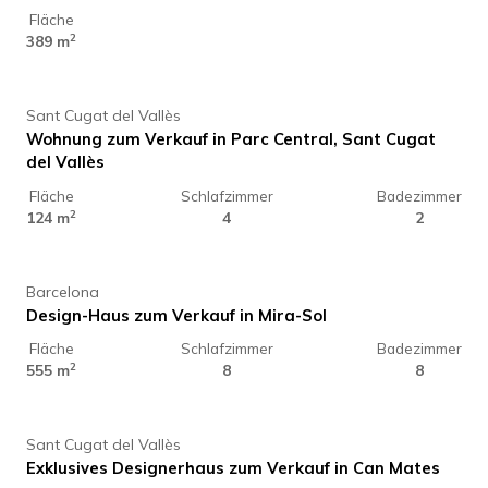
Fläche
765.000 €
2
389 m
Sant Cugat del Vallès
Wohnung zum Verkauf in Parc Central, Sant Cugat
del Vallès
Fläche
Schlafzimmer
Badezimmer
2.299.000 €
2
124 m
4
2
Barcelona
Design-Haus zum Verkauf in Mira-Sol
Fläche
Schlafzimmer
Badezimmer
2.575.000 €
2
555 m
8
8
Sant Cugat del Vallès
Exklusives Designerhaus zum Verkauf in Can Mates