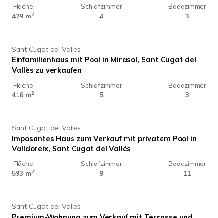
Fläche
Schlafzimmer
Badezimmer
1.890.000 €
2
429 m
4
3
Sant Cugat del Vallès
Einfamilienhaus mit Pool in Mirasol, Sant Cugat del
Vallès zu verkaufen
Fläche
Schlafzimmer
Badezimmer
1.890.000 €
2
416 m
5
3
Sant Cugat del Vallès
Imposantes Haus zum Verkauf mit privatem Pool in
Valldoreix, Sant Cugat del Vallés
Fläche
Schlafzimmer
Badezimmer
1.450.000 €
2
593 m
9
11
Sant Cugat del Vallès
Premium-Wohnung zum Verkauf mit Terrasse und