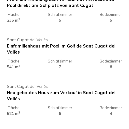
Pool direkt am Golfplatz von Sant Cugat
Fläche
Schlafzimmer
Badezimmer
1.850.000 €
2
235 m
5
5
Sant Cugat del Vallès
Einfamilienhaus mit Pool im Golf de Sant Cugat del
Vallès
Fläche
Schlafzimmer
Badezimmer
2.387.000 €
2
541 m
7
8
Sant Cugat del Vallès
Neu gebautes Haus zum Verkauf in Sant Cugat del
Vallés
Fläche
Schlafzimmer
Badezimmer
3.100.000 €
2
521 m
6
4