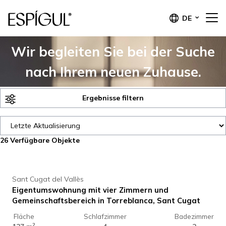
DE
Wir begleiten Sie bei der Suche
nach Ihrem neuen Zuhause.
Ergebnisse filtern
26
Verfügbare Objekte
998.000 €
Sant Cugat del Vallès
Eigentumswohnung mit vier Zimmern und
Gemeinschaftsbereich in Torreblanca, Sant Cugat
Fläche
Schlafzimmer
Badezimmer
2