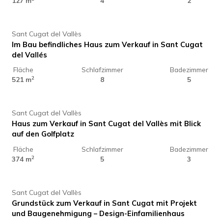
2.440.000 €
127 m
4
2
Sant Cugat del Vallès
Im Bau befindliches Haus zum Verkauf in Sant Cugat
del Vallés
Fläche
Schlafzimmer
Badezimmer
2.950.000 €
2
521 m
8
5
Sant Cugat del Vallès
Haus zum Verkauf in Sant Cugat del Vallès mit Blick
auf den Golfplatz
Fläche
Schlafzimmer
Badezimmer
250.000 €
2
374 m
5
3
Sant Cugat del Vallès
Grundstück zum Verkauf in Sant Cugat mit Projekt
und Baugenehmigung – Design-Einfamilienhaus