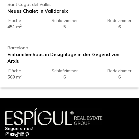
Sant Cugat del Vallès
Neues Chalet in Valldoreix
Fläche
Schlafzimmer
Badezimmer
2.899.000 €
2
451 m
5
6
Barcelona
Einfamilienhaus in Designlage in der Gegend von
Arxiu
Fläche
Schlafzimmer
Badezimmer
635.000 €
2
569 m
6
6
Sant Cugat del Vallès
Wohnung zum Verkauf im Zentrum von Sant Cugat
del Vallès
Fläche
Schlafzimmer
Badezimmer
1.890.000 €
2
86 m
4
2